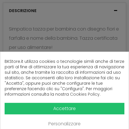
DESCRIZIONE
Simpatica tazza per bambina con disegno fiori e
farfalla e nome della bambina. Tazza certificata
per uso alimentare!
BKStore.it utilizza cookies o tecnologie simili anche di terze
parti al fine di ottimizzare la tua esperienza di navigazione
sul sito, anche tramite la raccolta di informazioni ad uso
(
0
Recensioni)
statistico. Se acconsenti alla loro installazione fai clic su
"Accetta", oppure puoi anche configurare le tue
preferenze facendo clic su "Configura". Per maggiori
informazioni consulta la nostra
Cookies Policy
.
Ancora nessuna recensione da parte degli utenti.
Accettare
Personalizzare