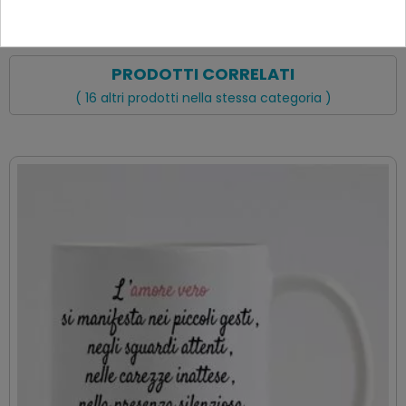
PRODOTTI CORRELATI
( 16 altri prodotti nella stessa categoria )