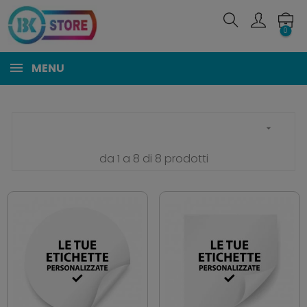
0
MENU

da 1 a 8 di 8 prodotti