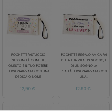
POCHETTE/ASTUCCIO
POCHETTE REGALO AMICA"FAI
"NESSUNO È COME TE,
DELLA TUA VITA UN SOGNO, E
QUESTO È IL TUO POTERE"
DI UN SOGNO LA
PERSONALIZZATA CON UNA
REALTÀ"PERSONALIZZATA CON
DEDICA O NOME
UNA...
12,90 €
12,90 €