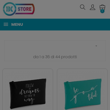
0
MENU

da 1 a 36 di 44 prodotti