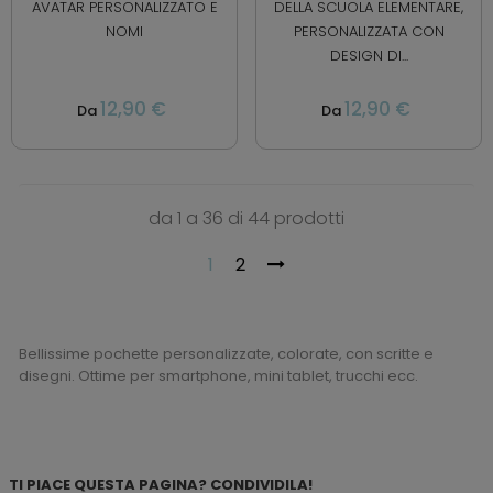
AVATAR PERSONALIZZATO E
DELLA SCUOLA ELEMENTARE,
NOMI
PERSONALIZZATA CON
DESIGN DI...
12,90 €
12,90 €
Da
Da
da 1 a 36 di 44 prodotti
1
2
Bellissime pochette personalizzate, colorate, con scritte e
disegni. Ottime per smartphone, mini tablet, trucchi ecc.
TI PIACE QUESTA PAGINA? CONDIVIDILA!