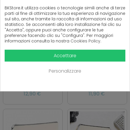
BKStore.it utilizza cookies o tecnologie simili anche di terze
parti al fine di ottimizzare la tua esperienza di navigazione
sul sito, anche tramite la raccolta di informazioni ad uso
statistico. Se acconsenti alla loro installazione fai clic su
"Accetta", oppure puoi anche configurare le tue
preferenze facendo clic su "Configura". Per maggiori
informazioni consulta la nostra
Cookies Policy
.
POCHETTE REGALO AMICA"HO
POCHETTE PERSONALIZZATA
Accettare
SCELTO DI AVERE LE MIGLIORI
PER LA MAMMA "MAMMA
AMICHE"PERSONALIZZATA CON
SINCE.."
Personalizzare
UNA DEDICA O NOME
12,90 €
11,90 €