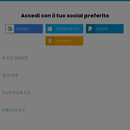
Accedi con il tuo social preferito
Google
Windows Live
PayPal
Amazon
ACCOUNT

GUIDE

SUPPORTO

PRIVACY
