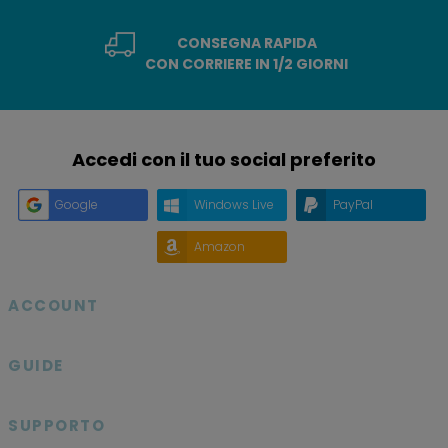
CONSEGNA RAPIDA
CON CORRIERE IN 1/2 GIORNI
Accedi con il tuo social preferito
Google
Windows Live
PayPal
Amazon
ACCOUNT

GUIDE

SUPPORTO
