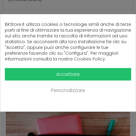
BKStore.it utilizza cookies o tecnologie simili anche di terze
Ancora nessuna recensione da parte degli utenti.
parti al fine di ottimizzare la tua esperienza di navigazione
sul sito, anche tramite la raccolta di informazioni ad uso
statistico. Se acconsenti alla loro installazione fai clic su
"Accetta", oppure puoi anche configurare le tue
preferenze facendo clic su "Configura". Per maggiori
informazioni consulta la nostra
Cookies Policy
.
Accettare
PRODOTTI CORRELATI
( 16 altri prodotti nella stessa categoria )
Personalizzare