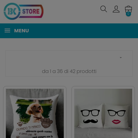
0
MENU

da 1 a 36 di 42 prodotti