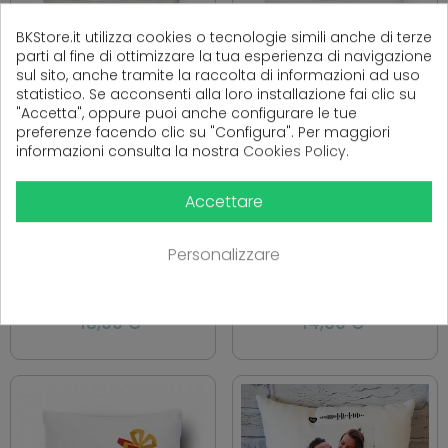
BKStore.it utilizza cookies o tecnologie simili anche di terze
parti al fine di ottimizzare la tua esperienza di navigazione
sul sito, anche tramite la raccolta di informazioni ad uso
statistico. Se acconsenti alla loro installazione fai clic su
"Accetta", oppure puoi anche configurare le tue
preferenze facendo clic su "Configura". Per maggiori
informazioni consulta la nostra
Cookies Policy
.
CUSCINO CANVAS REGALO
CUSCINO REGALO DI NATALE
Accettare
NASCITA PERSONALIZZATO
"NON SMETTERE MAI DI
CON IL NOME E DATI DELLA
CREDERE NEL NATALE" E NOME
NASCITA
Personalizzare
18,00 €
14,90 €