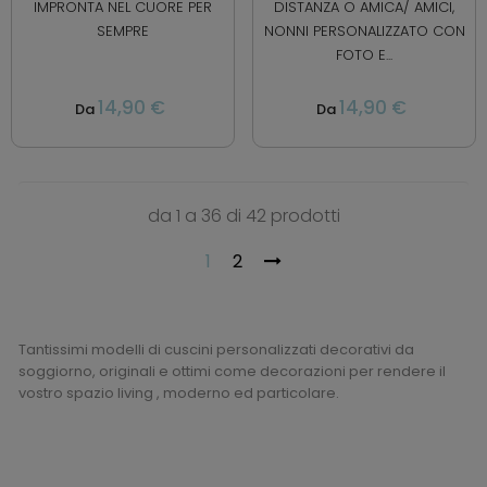
IMPRONTA NEL CUORE PER
DISTANZA O AMICA/ AMICI,
SEMPRE
NONNI PERSONALIZZATO CON
FOTO E...
14,90 €
14,90 €
Da
Da
da 1 a 36 di 42 prodotti
1
2
Tantissimi modelli di cuscini personalizzati decorativi da
soggiorno, originali e ottimi come decorazioni per rendere il
vostro spazio living , moderno ed particolare.