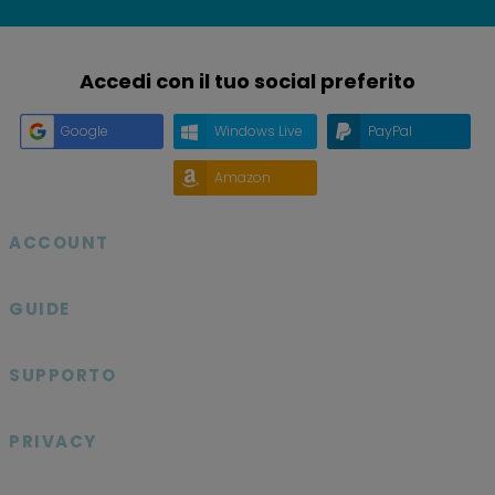
Accedi con il tuo social preferito
Google
Windows Live
PayPal
Amazon
ACCOUNT

GUIDE

SUPPORTO

PRIVACY
