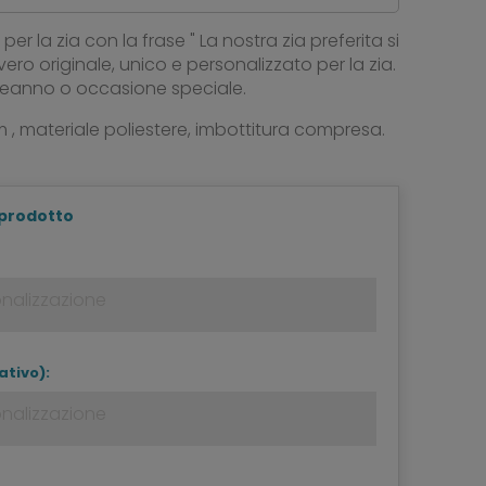
per la zia con la frase " La nostra zia preferita si
ero originale, unico e personalizzato per la zia.
eanno o occasione speciale.
 , materiale poliestere, imbottitura compresa.
 prodotto
ativo):