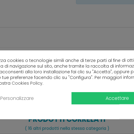
lizza cookies o tecnologie simili anche di terze parti al fine di ott
Ancora nessuna recensione da parte degli utenti.
a di navigazione sul sito, anche tramite la raccolta di informa
 acconsenti alla loro installazione fai clic su "Accetta", oppure
e tue preferenze facendo clic su "Configura". Per maggiori info
nostra
Cookies Policy
.
Accettare
Personalizzare
PRODOTTI CORRELATI
( 16 altri prodotti nella stessa categoria )