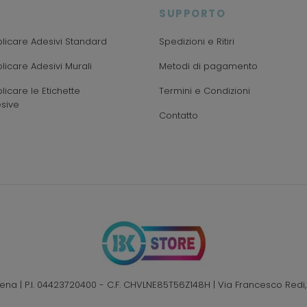
SUPPORTO
icare Adesivi Standard
Spedizioni e Ritiri
icare Adesivi Murali
Metodi di pagamento
icare le Etichette
Termini e Condizioni
sive
Contatto
Elena | P.I. 04423720400 - C.F. CHVLNE85T56Z148H | Via Francesco Redi,