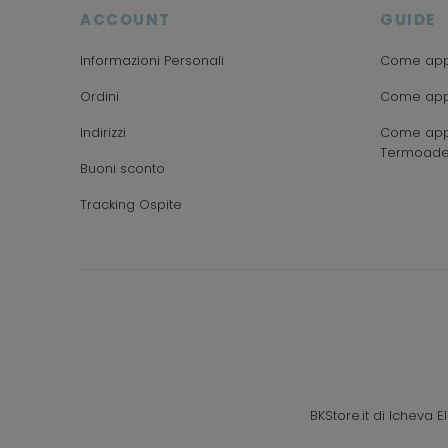
ACCOUNT
GUIDE
Informazioni Personali
Come appl
Ordini
Come appl
Indirizzi
Come appl
Termoade
Buoni sconto
Tracking Ospite
BKStore.it di Icheva 