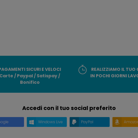
PAGAMENTI SICURI E VELOCI
REALIZZIAMO IL TUO
Carte / Paypal / Satispay /
IN POCHI GIORNI LAV
Bonifico
Accedi con il tuo social preferito
ogle
Windows Live
PayPal
Amazo