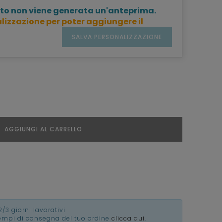
to non viene generata un'anteprima.
lizzazione per poter aggiungere il
SALVA PERSONALIZZAZIONE
AGGIUNGI AL CARRELLO
2/3 giorni lavorativi
tempi di consegna del tuo ordine
clicca qui
.