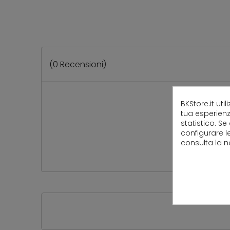
(
0
Recensioni)
BKStore.it uti
tua esperienz
statistico. Se
configurare l
consulta la 