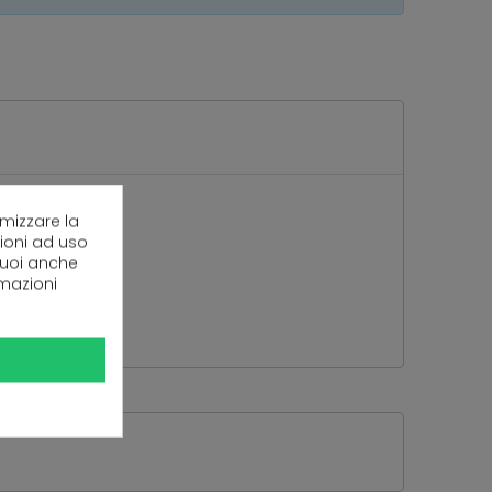
imizzare la
zioni ad uso
 puoi anche
rmazioni