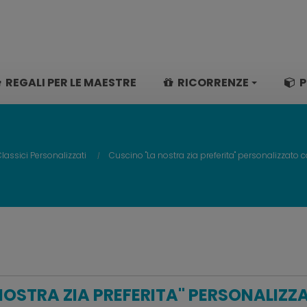
REGALI PER LE MAESTRE
RICORRENZE
P
lassici Personalizzati
Cuscino "La nostra zia preferita" personalizzato
NOSTRA ZIA PREFERITA" PERSONALIZ