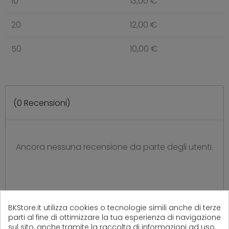
10
13,00 €
20
12,00 €
50
10,00 €
(
0
Recensioni)
Ancora nessuna recensione da parte degli utenti.
BKStore.it utilizza cookies o tecnologie simili anche di terze
parti al fine di ottimizzare la tua esperienza di navigazione
sul sito, anche tramite la raccolta di informazioni ad uso