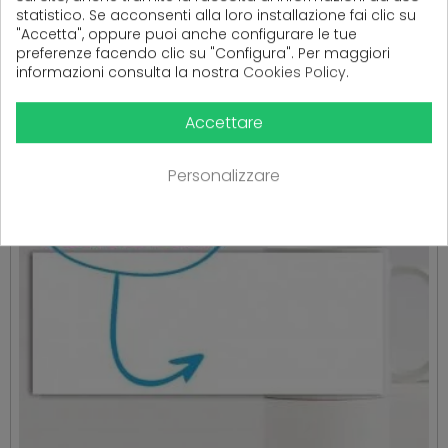
statistico. Se acconsenti alla loro installazione fai clic su
PRODOTTI CORRELATI
"Accetta", oppure puoi anche configurare le tue
( 16 altri prodotti nella stessa categoria )
preferenze facendo clic su "Configura". Per maggiori
informazioni consulta la nostra
Cookies Policy
.
Accettare
Personalizzare