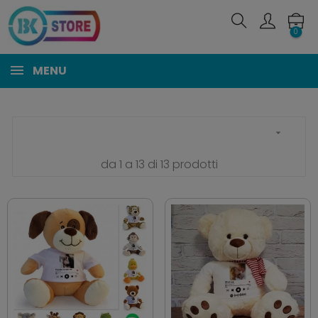
0
MENU

da 1 a 13 di 13 prodotti