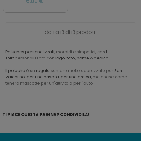
6,00 €
da 1 a 13 di 13 prodotti
Peluches personalizzati
, morbidi e simpatici, con
t-
shirt
personalizzata con
logo
,
foto, nome
o
dedica
.
Il
peluche
è un
regalo
sempre molto apprezzato per
San
Valentino, per una nascita, per una amica,
ma anche come
tenera mascotte per un'attività o per l'auto.
TI PIACE QUESTA PAGINA? CONDIVIDILA!