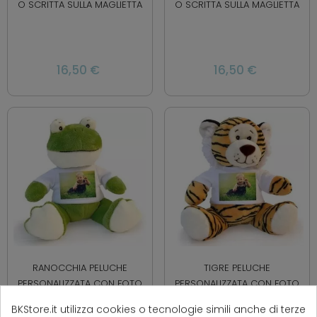
O SCRITTA SULLA MAGLIETTA
O SCRITTA SULLA MAGLIETTA
16,50 €
16,50 €
RANOCCHIA PELUCHE
TIGRE PELUCHE
PERSONALIZZATA CON FOTO
PERSONALIZZATA CON FOTO
O SCRITTA SULLA MAGLIETTA
O SCRITTA SULLA MAGLIETTA
BKStore.it utilizza cookies o tecnologie simili anche di terze