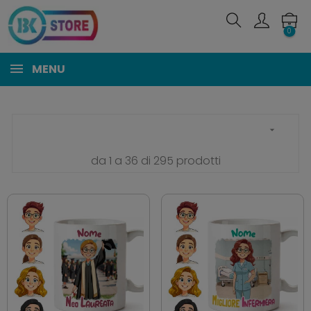
0
MENU

da 1 a 36 di 295 prodotti