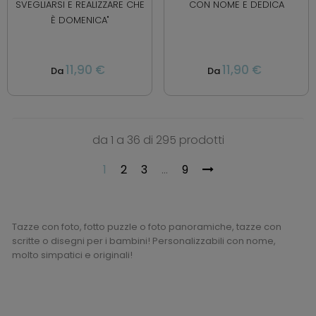
SVEGLIARSI E REALIZZARE CHE
CON NOME E DEDICA
È DOMENICA"
11,90 €
11,90 €
Da
Da
da 1 a 36 di 295 prodotti
1
2
3
…
9
Tazze con foto, fotto puzzle o foto panoramiche, tazze con
scritte o disegni per i bambini! Personalizzabili con nome,
molto simpatici e originali!