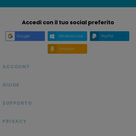
Accedi con il tuo social preferito
Google
Windows Live
PayPal
Amazon
ACCOUNT

GUIDE

SUPPORTO

PRIVACY
