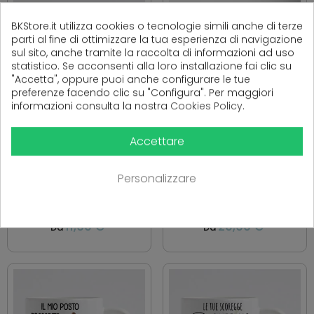
BKStore.it utilizza cookies o tecnologie simili anche di terze
parti al fine di ottimizzare la tua esperienza di navigazione
sul sito, anche tramite la raccolta di informazioni ad uso
statistico. Se acconsenti alla loro installazione fai clic su
"Accetta", oppure puoi anche configurare le tue
preferenze facendo clic su "Configura". Per maggiori
informazioni consulta la nostra
Cookies Policy
.
TAZZA DIVERTENTE
SET 2 TAZZE PERSONALIZZATE
Accettare
PERSONALIZZATA IRONIA
COPPIA SAN VALENTINO –
FILOSOFIA DI VITA? IDEA
REGALO DIVERTENTE IRONICO
REGALO AMICO AMICA
MELADAI ASPETTA E SPERA
Personalizzare
FIDANZATO...
11,90 €
20,90 €
Da
Da