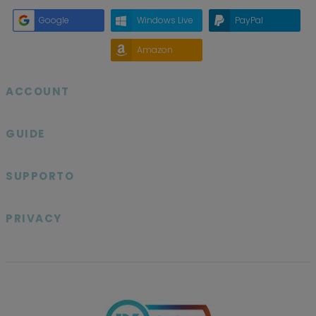
Google
Windows Live
PayPal
Amazon
ACCOUNT

GUIDE

SUPPORTO

PRIVACY
