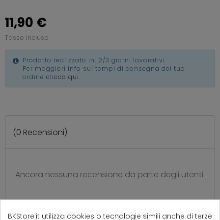
11,90 €
Tasse incluse
Prodotto realizzato in: 2/3 giorni lavorativi
Per maggiori info sui tempi di consegna del tuo
ordine
clicca qui
.
(
0
Recensioni)
Ancora nessuna recensione da parte degli utenti.
BKStore.it utilizza cookies o tecnologie simili anche di terze