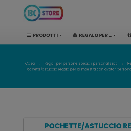
PRODOTTI
REGALO PER ...
Casa
Regali per persone speciali personalizzati
Re
Pochette/astuccio regalo per la maestra con avatar persona
POCHETTE/ASTUCCIO RE