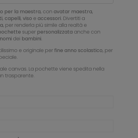
o per la maestra
, con
avatar maestra
,
ti
,
capelli
,
viso
e
accessori
. Divertiti a
ra
, per renderla più simile alla realtà e
pochette
super
personalizzata
anche con
nomi
dei
bambini
.
utilissimo e originale per
fine anno scolastico
, per
eciale.
iale canvas. La pochette viene spedita nella
an trasparente.