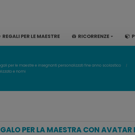
REGALI PER LE MAESTRE
RICORRENZE
P
gali per le maestre e insegnanti personalizzati fine anno scolastico
lizzato e nomi
GALO PER LA MAESTRA CON AVATAR 