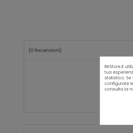
(
0
Recensioni)
BKStore.it uti
tua esperienz
statistico. Se
configurare l
consulta la 