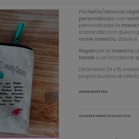
Pochette/astuccio regal
personalizzato
con
vesti
personalizzare la
maest
sorprendila con questa
nome
maestra
, classe e
Regalo
per la
maestra
, 
Natale
o un'occasione sp
Dimensioni 24 x 15, mater
propria bustina di cellof
NOME MAESTRA
CLASSE E ANNO SCOLASTICO