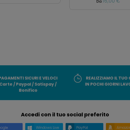
16,00 €
Da
PAGAMENTI SICURI E VELOCI
REALIZZIAMO IL TUO
Carte / Paypal / Satispay /
IN POCHI GIORNI LAV
Bonifico
Accedi con il tuo social preferito
ogle
Windows Live
PayPal
Amazo