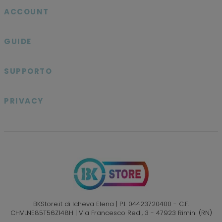
ACCOUNT

GUIDE

SUPPORTO

PRIVACY

BKStore.it di Icheva Elena | P.I. 04423720400 - C.F.
CHVLNE85T56Z148H | Via Francesco Redi, 3 - 47923 Rimini (RN)