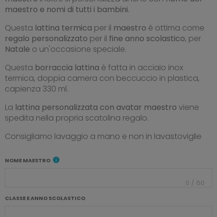
maestro e nomi di tutti i bambini.
Questa
lattina termica
per il
maestro
è ottima come
regalo
personalizzato
per il
fine anno scolastico
, per
Natale
o un'occasione speciale.
Questa
borraccia lattina
è fatta in acciaio inox
termica, doppia camera con beccuccio in plastica,
capienza 330 ml.
La
lattina personalizzata con avatar maestro
viene
spedita nella propria scatolina regalo.
Consigliamo lavaggio a mano e non in lavastoviglie
info
NOME MAESTRO
0
/
60
CLASSE E ANNO SCOLASTICO