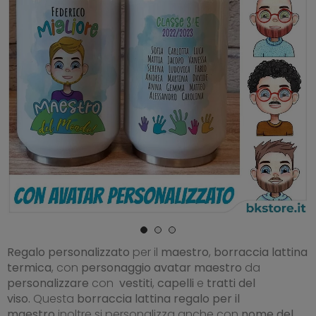
Regalo
personalizzato
per il
maestro
,
borraccia lattina
termica
, con
personaggio avatar maestro
da
personalizzare
con
vestiti
,
capelli
e
tratti del
viso.
Questa
borraccia lattina regalo per il
maestro
inoltre si personalizza anche con
nome del