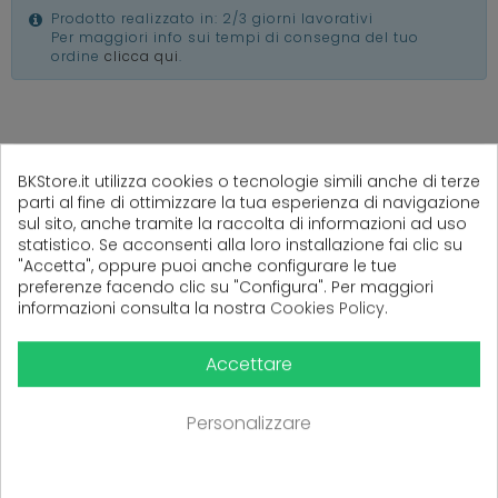
Prodotto realizzato in: 2/3 giorni lavorativi
Per maggiori info sui tempi di consegna del tuo
ordine
clicca qui
.
(
0
Recensioni)
BKStore.it utilizza cookies o tecnologie simili anche di terze
parti al fine di ottimizzare la tua esperienza di navigazione
sul sito, anche tramite la raccolta di informazioni ad uso
statistico. Se acconsenti alla loro installazione fai clic su
"Accetta", oppure puoi anche configurare le tue
Ancora nessuna recensione da parte degli utenti.
preferenze facendo clic su "Configura". Per maggiori
informazioni consulta la nostra
Cookies Policy
.
Accettare
Personalizzare
PRODOTTI CORRELATI