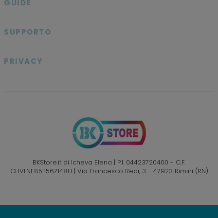
GUIDE

SUPPORTO

PRIVACY

BKStore.it di Icheva Elena | P.I. 04423720400 - C.F.
CHVLNE85T56Z148H | Via Francesco Redi, 3 - 47923 Rimini (RN)