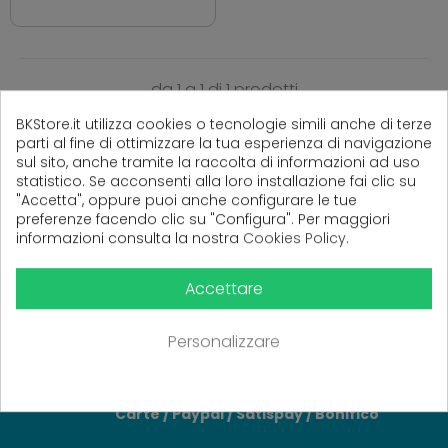
da 1 a 1 di 1 prodotti
BKStore.it utilizza cookies o tecnologie simili anche di terze
parti al fine di ottimizzare la tua esperienza di navigazione
sul sito, anche tramite la raccolta di informazioni ad uso
statistico. Se acconsenti alla loro installazione fai clic su
TI PIACE QUESTA PAGINA? CONDIVIDILA!
"Accetta", oppure puoi anche configurare le tue
preferenze facendo clic su "Configura". Per maggiori
informazioni consulta la nostra
Cookies Policy
.
Accettare
ASSISTENZA WHATSAPP
CONTATTACI AL 389.6141475
Personalizzare
PAGAMENTI SICURI E VELOCI
Carte / Paypal / Satispay / Bonifico