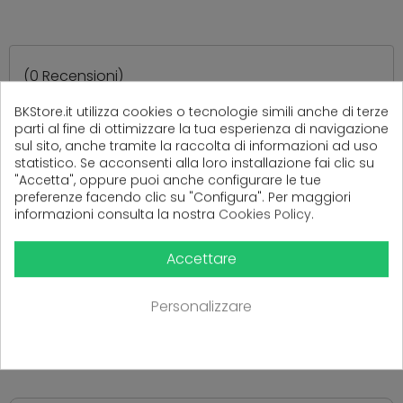
(
0
Recensioni)
BKStore.it utilizza cookies o tecnologie simili anche di terze
parti al fine di ottimizzare la tua esperienza di navigazione
sul sito, anche tramite la raccolta di informazioni ad uso
Ancora nessuna recensione da parte degli utenti.
statistico. Se acconsenti alla loro installazione fai clic su
"Accetta", oppure puoi anche configurare le tue
preferenze facendo clic su "Configura". Per maggiori
informazioni consulta la nostra
Cookies Policy
.
Accettare
Personalizzare
PRODOTTI CORRELATI
( 16 altri prodotti nella stessa categoria )