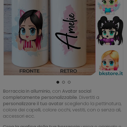
Borraccia in alluminio
, con
Avatar social
completamente personalizzabile
. Divertiti a
personalizzare il tuo avatar
scegliendo la pettinatura,
colore dei capelli, colore occhi, vestiti, con o senza ali,
accessori ecc.
Crea la grafica della tua borraccia
unica e originale e