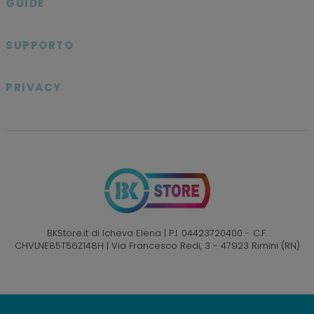
GUIDE

SUPPORTO

PRIVACY

BKStore.it di Icheva Elena | P.I. 04423720400 - C.F.
CHVLNE85T56Z148H | Via Francesco Redi, 3 - 47923 Rimini (RN)