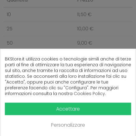
10
11,50 €
25
10,00 €
50
9,00 €
BKStore.it utilizza cookies o tecnologie simili anche di terze
parti al fine di ottimizzare la tua esperienza di navigazione
sul sito, anche tramite la raccolta di informazioni ad uso
(
0
Recensioni)
statistico. Se acconsenti alla loro installazione fai clic su
"Accetta", oppure puoi anche configurare le tue
preferenze facendo clic su "Configura". Per maggiori
informazioni consulta la nostra
Cookies Policy
.
Ancora nessuna recensione da parte degli utenti.
Accettare
Personalizzare