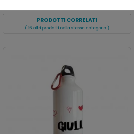
PRODOTTI CORRELATI
( 16 altri prodotti nella stessa categoria )