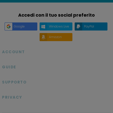
Accedi con il tuo social preferito
Google
Windows Live
PayPal
Amazon
ACCOUNT

GUIDE

SUPPORTO

PRIVACY
