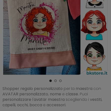
Shopper
regalo
personalizzato
per la
maestra
con
AVATAR
personalizzato
,
nome
e
classe.
Puoi
personalizzare
l'
avatar maestra
scegliendo i
vestiti
,
capelli
,
occhi
,
bocca
e
accessori
.