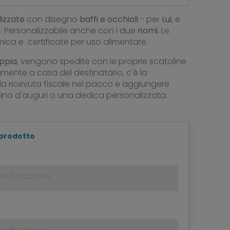
izzate
con disegno
baffi e occhiali
- per
Lui
, e
i
. Personalizzabile anche con i due
nomi
. Le
mica e certificate per uso alimentare.
oppia
, vengono spedite con le proprie scatoline
amente a casa del destinatario, c'è la
re la ricevuta fiscale nel pacco e aggiungere
tino d'auguri o una dedica personalizzata.
 prodotto