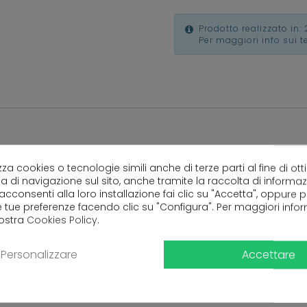
Prodotto realizzato in: 
Per maggiori info sui 
lizza cookies o tecnologie simili anche di terze parti al fine di ott
a di navigazione sul sito, anche tramite la raccolta di informa
Ancora nessuna recensione da parte degli utenti.
 acconsenti alla loro installazione fai clic su "Accetta", oppure
e tue preferenze facendo clic su "Configura". Per maggiori info
nostra
Cookies Policy
.
Accettare
Personalizzare