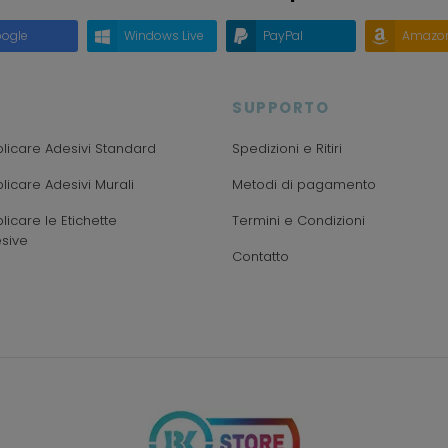
ogle
Windows Live
PayPal
Amazo
SUPPORTO
icare Adesivi Standard
Spedizioni e Ritiri
icare Adesivi Murali
Metodi di pagamento
icare le Etichette
Termini e Condizioni
sive
Contatto