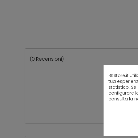
(
0
Recensioni)
BKStore.it uti
tua esperienz
statistico. Se
configurare l
consulta la 