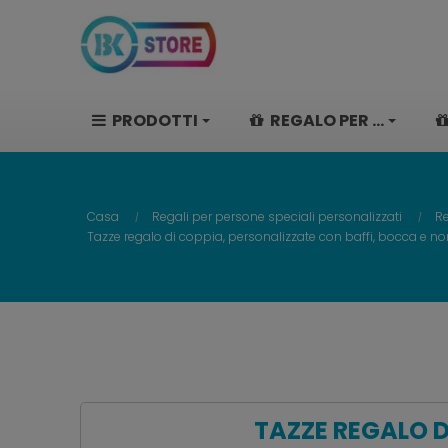
PRODOTTI
REGALO PER ...
Casa
Regali per persone speciali personalizzati
Re
Tazze regalo di coppia, personalizzate con baffi, bocca e n
TAZZE REGALO D