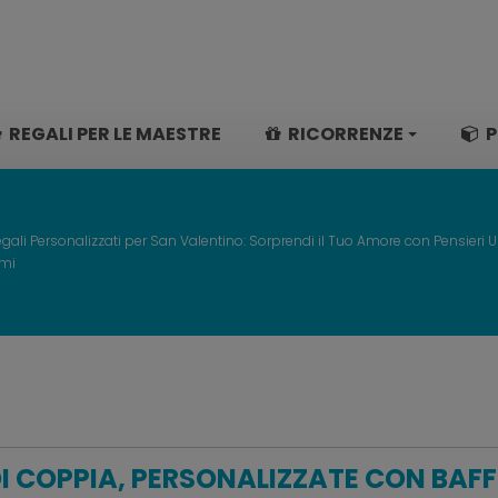
REGALI PER LE MAESTRE
RICORRENZE
P
gali Personalizzati per San Valentino: Sorprendi il Tuo Amore con Pensieri U
omi
I COPPIA, PERSONALIZZATE CON BAFF