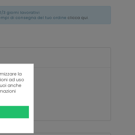
2/3 giorni lavorativi
tempi di consegna del tuo ordine
clicca qui
.
imizzare la
zioni ad uso
 puoi anche
rmazioni