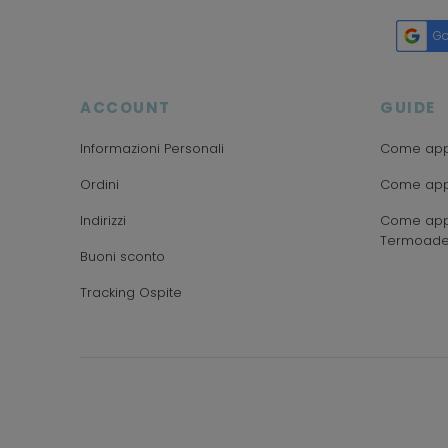
Go
ACCOUNT
GUIDE
Informazioni Personali
Come appl
Ordini
Come appl
Indirizzi
Come appl
Termoade
Buoni sconto
Tracking Ospite