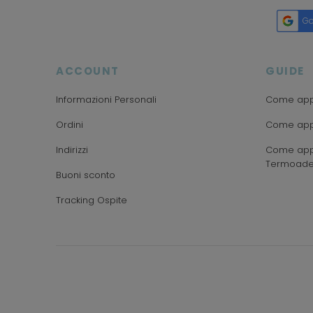
Go
ACCOUNT
GUIDE
Informazioni Personali
Come appl
Ordini
Come appl
Indirizzi
Come appl
Termoade
Buoni sconto
Tracking Ospite