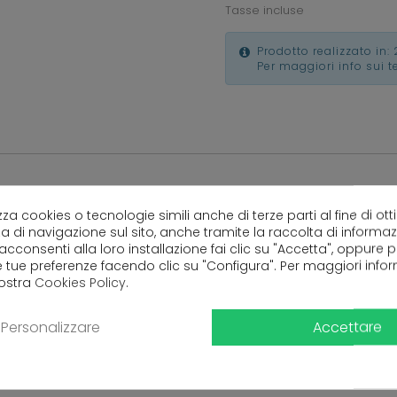
Tasse incluse
Prodotto realizzato in: 
Per maggiori info sui 
lizza cookies o tecnologie simili anche di terze parti al fine di ott
a di navigazione sul sito, anche tramite la raccolta di informa
 acconsenti alla loro installazione fai clic su "Accetta", oppure
Ancora nessuna recensione da parte degli utenti.
e tue preferenze facendo clic su "Configura". Per maggiori info
nostra
Cookies Policy
.
Accettare
Personalizzare