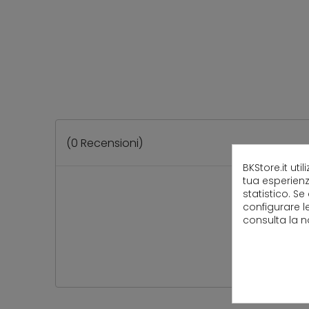
(
0
Recensioni)
BKStore.it uti
tua esperienz
statistico. Se
configurare l
consulta la 