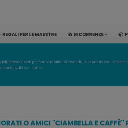
REGALI PER LE MAESTRE
RICORRENZE
P
gali Personalizzati per San Valentino: Sorprendi il Tuo Amore con Pensieri U
 personalizzate con nome
MORATI O AMICI "CIAMBELLA E CAFFÈ