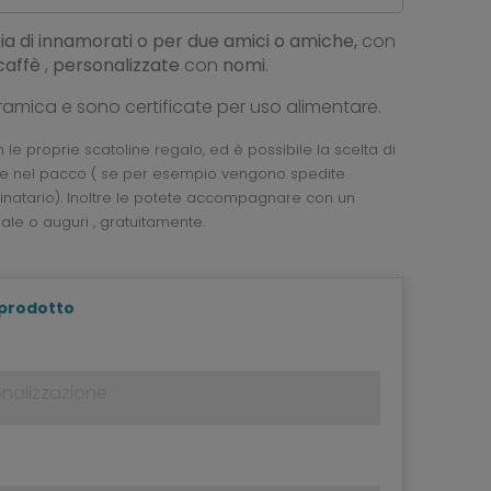
a di innamorati o per due amici o amiche,
con
caffè
,
personalizzate
con
nomi
.
ramica e sono certificate per uso alimentare.
le proprie scatoline regalo, ed è possibile la scelta di
ale nel pacco ( se per esempio vengono spedite
inatario). Inoltre le potete accompagnare con un
ale o auguri , gratuitamente.
 prodotto