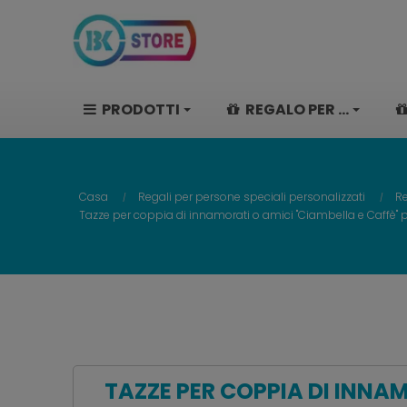
PRODOTTI
REGALO PER ...
Casa
Regali per persone speciali personalizzati
Re
Tazze per coppia di innamorati o amici "Ciambella e Caffè"
TAZZE PER COPPIA DI INNA