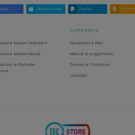
ogle
Windows Live
PayPal
Amazo
SUPPORTO
icare Adesivi Standard
Spedizioni e Ritiri
icare Adesivi Murali
Metodi di pagamento
icare le Etichette
Termini e Condizioni
sive
Contatto