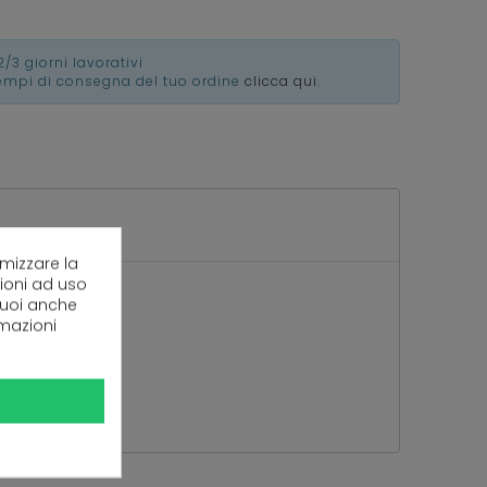
2/3 giorni lavorativi
tempi di consegna del tuo ordine
clicca qui
.
imizzare la
zioni ad uso
 puoi anche
rmazioni