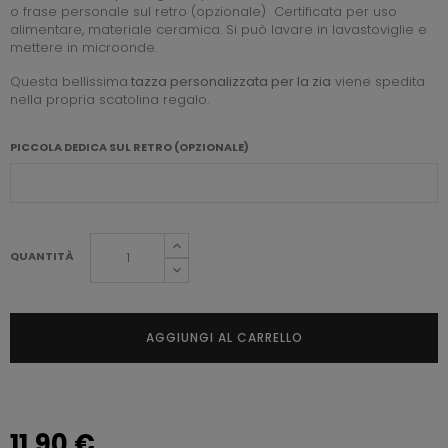
o frase personale sul retro (opzionale) Certificata per uso
alimentare, materiale ceramica. Si può lavare in lavastoviglie e
mettere in microonde.
Questa bellissima
tazza personalizzata per la zia
viene spedita
nella propria scatolina regalo.
PICCOLA DEDICA SUL RETRO (OPZIONALE)
QUANTITÀ
AGGIUNGI AL CARRELLO
11,90 €