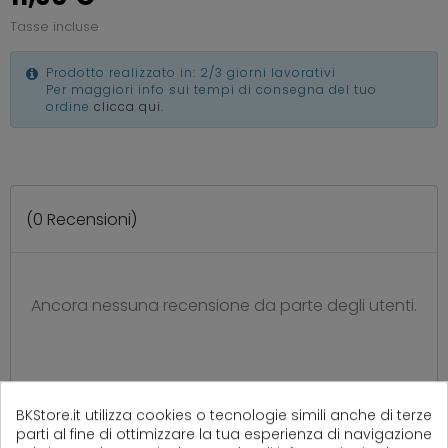
Tasse incluse
Prodotto realizzato in: 2/3 giorni lavorativi
Per maggiori info sui tempi di consegna del tuo
ordine
clicca qui
.
(
0
Recensioni)
Ancora nessuna recensione da parte degli utenti.
BKStore.it utilizza cookies o tecnologie simili anche di terze
parti al fine di ottimizzare la tua esperienza di navigazione