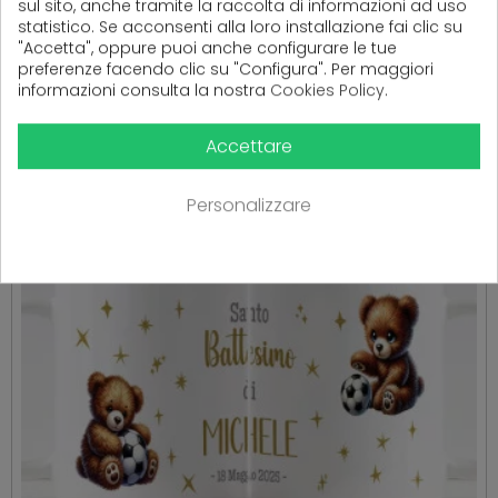
sul sito, anche tramite la raccolta di informazioni ad uso
statistico. Se acconsenti alla loro installazione fai clic su
PRODOTTI CORRELATI
"Accetta", oppure puoi anche configurare le tue
preferenze facendo clic su "Configura". Per maggiori
( 16 altri prodotti nella stessa categoria )
informazioni consulta la nostra
Cookies Policy
.
Accettare
Personalizzare