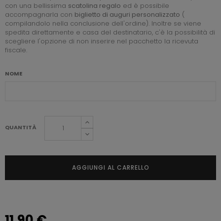
con una bellissima
scatolina regalo
ed è possibile
accompagnarla con
biglietto di auguri personalizzato
(
compilandolo nella conclusione dell'ordine). Inoltre se viene
spedita direttamente e casa del destinatario, c'è la possibilità di
scegliere l'opzione di non inserire nel pacchetto la ricevuta
fiscale.
NOME
QUANTITÀ
AGGIUNGI AL CARRELLO
11,90 €