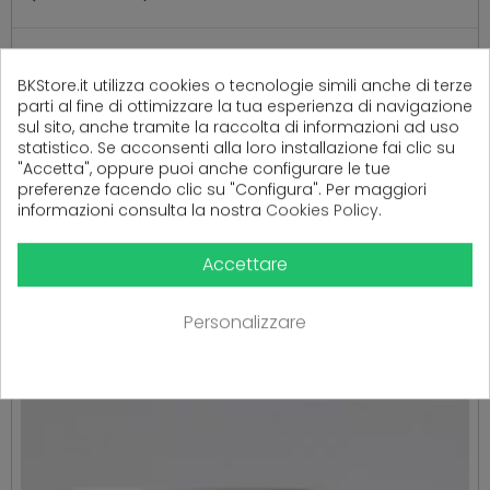
Ancora nessuna recensione da parte degli utenti.
BKStore.it utilizza cookies o tecnologie simili anche di terze
parti al fine di ottimizzare la tua esperienza di navigazione
sul sito, anche tramite la raccolta di informazioni ad uso
statistico. Se acconsenti alla loro installazione fai clic su
"Accetta", oppure puoi anche configurare le tue
preferenze facendo clic su "Configura". Per maggiori
informazioni consulta la nostra
Cookies Policy
.
Accettare
PRODOTTI CORRELATI
( 16 altri prodotti nella stessa categoria )
Personalizzare