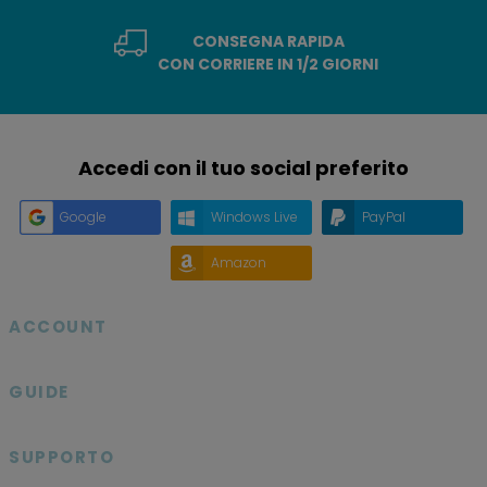
CONSEGNA RAPIDA
CON CORRIERE IN 1/2 GIORNI
Accedi con il tuo social preferito
Google
Windows Live
PayPal
Amazon
ACCOUNT

GUIDE

SUPPORTO
