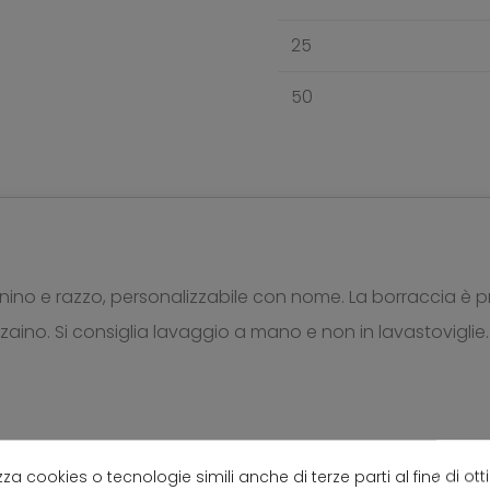
25
50
no e razzo, personalizzabile con nome. La borraccia è p
zaino. Si consiglia lavaggio a mano e non in lavastoviglie.
lizza cookies o tecnologie simili anche di terze parti al fine di ott