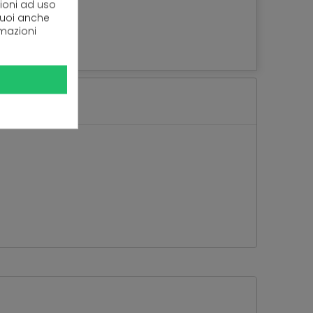
zioni ad uso
 puoi anche
rmazioni
oriale Salerno.