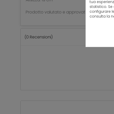
tua esperienz
statistico. Se
configurare l
Prodotto valutato e approvato per l’uso alime
consulta la 
(
0
Recensioni)