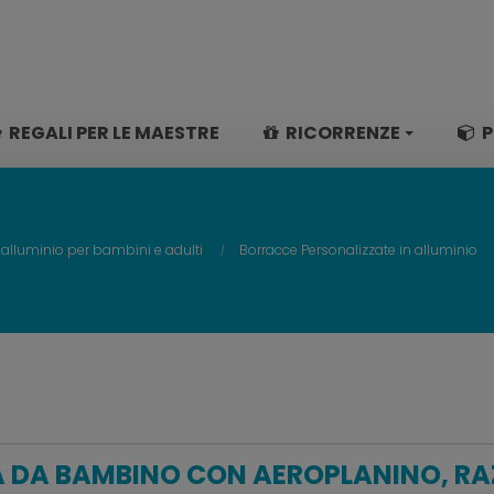
REGALI PER LE MAESTRE
RICORRENZE
P
 alluminio per bambini e adulti
Borracce Personalizzate in alluminio
 DA BAMBINO CON AEROPLANINO, RA