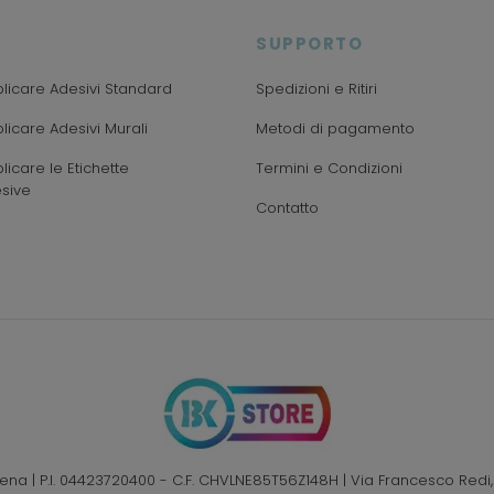
SUPPORTO
icare Adesivi Standard
Spedizioni e Ritiri
icare Adesivi Murali
Metodi di pagamento
icare le Etichette
Termini e Condizioni
sive
Contatto
Elena | P.I. 04423720400 - C.F. CHVLNE85T56Z148H | Via Francesco Redi,