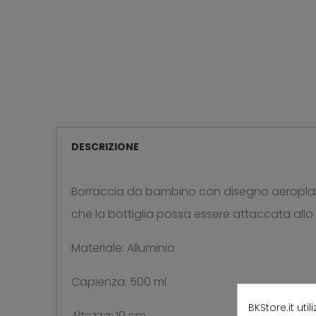
DESCRIZIONE
Borraccia da bambino con disegno aeroplani
che la bottiglia possa essere attaccata allo 
Materiale: Alluminio
Capienza: 500 ml
BKStore.it uti
Altezza: 19 cm