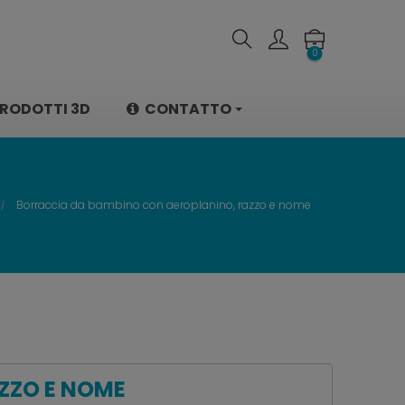
0
RODOTTI 3D
CONTATTO
Borraccia da bambino con aeroplanino, razzo e nome
ZZO E NOME