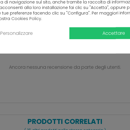
a di navigazione sul sito, anche tramite la raccolta di informa
 acconsenti alla loro installazione fai clic su "Accetta", oppure
e tue preferenze facendo clic su "Configura". Per maggiori info
ntare dal Ministero della Salute USMAF NAPOLI, Unità Territ
nostra
Cookies Policy
.
Accettare
Personalizzare
Ancora nessuna recensione da parte degli utenti.
PRODOTTI CORRELATI