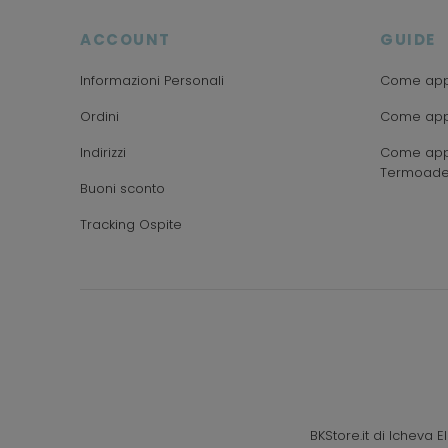
ACCOUNT
GUIDE
Informazioni Personali
Come appl
Ordini
Come appl
Indirizzi
Come appl
Termoade
Buoni sconto
Tracking Ospite
BKStore.it di Icheva 