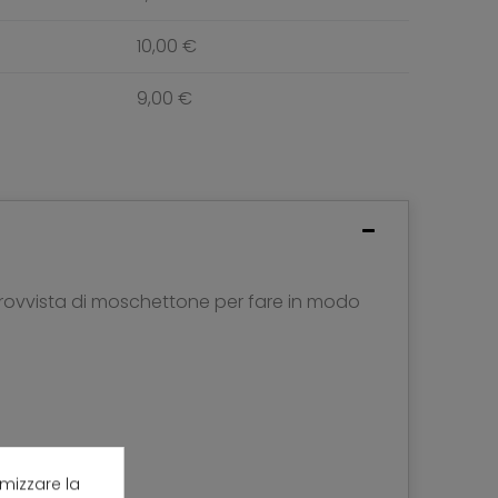
10,00 €
9,00 €
rovvista di moschettone per fare in modo
imizzare la