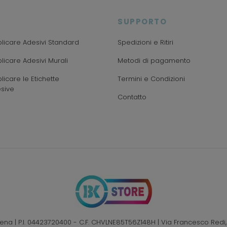
SUPPORTO
icare Adesivi Standard
Spedizioni e Ritiri
icare Adesivi Murali
Metodi di pagamento
icare le Etichette
Termini e Condizioni
sive
Contatto
Elena | P.I. 04423720400 - C.F. CHVLNE85T56Z148H | Via Francesco Redi,