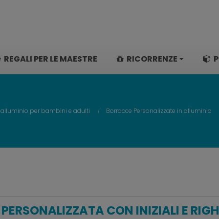
REGALI PER LE MAESTRE
RICORRENZE
P
 alluminio per bambini e adulti
Borracce Personalizzate in alluminio
PERSONALIZZATA CON INIZIALI E RIG