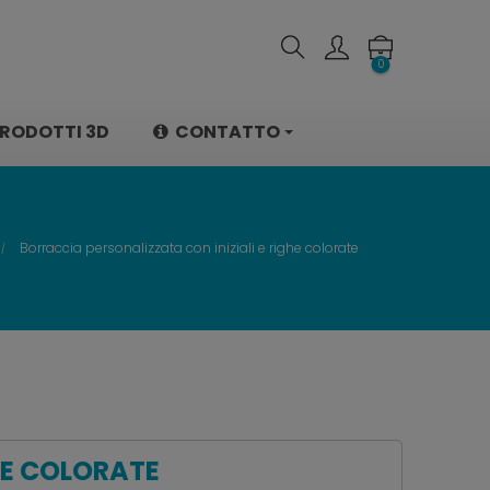
0
RODOTTI 3D
CONTATTO
Borraccia personalizzata con iniziali e righe colorate
HE COLORATE