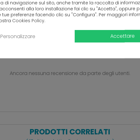
a di navigazione sul sito, anche tramite la raccolta di informa
50
 acconsenti alla loro installazione fai clic su "Accetta", oppure
e tue preferenze facendo clic su "Configura". Per maggiori info
nostra
Cookies Policy
.
Accettare
Personalizzare
Ancora nessuna recensione da parte degli utenti.
PRODOTTI CORRELATI