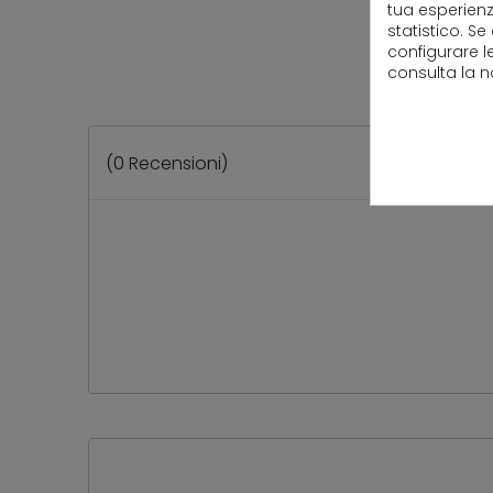
tua esperienz
statistico. Se
configurare l
consulta la 
(
0
Recensioni)