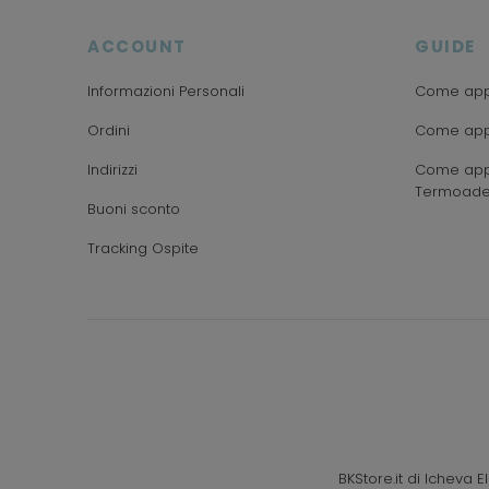
ACCOUNT
GUIDE
Informazioni Personali
Come appl
Ordini
Come appl
Indirizzi
Come appl
Termoade
Buoni sconto
Tracking Ospite
BKStore.it di Icheva 