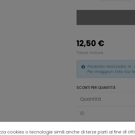
12,50 €
Tasse incluse
Prodotto realizzato in: 
Per maggiori info sui 
SCONTI PER QUANTITÀ
Quantità
10
25
lizza cookies o tecnologie simili anche di terze parti al fine di ott