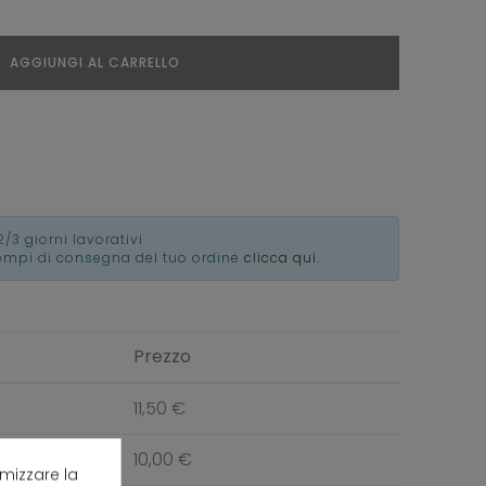
AGGIUNGI AL CARRELLO
2/3 giorni lavorativi
tempi di consegna del tuo ordine
clicca qui
.
Prezzo
11,50 €
10,00 €
imizzare la