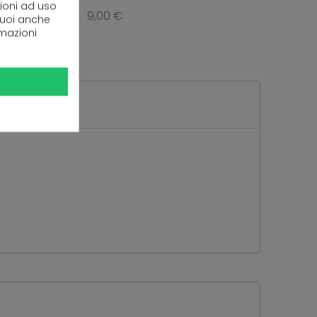
zioni ad uso
9,00 €
 puoi anche
rmazioni