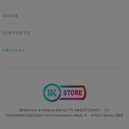

GUIDE

SUPPORTO

PRIVACY

BKStore.it di Icheva Elena | P.I. 04423720400 - C.F.
CHVLNE85T56Z148H | Via Francesco Redi, 3 - 47923 Rimini (RN)