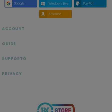
Google
Windows Live
PayPal
Amazon
ACCOUNT

GUIDE

SUPPORTO

PRIVACY
