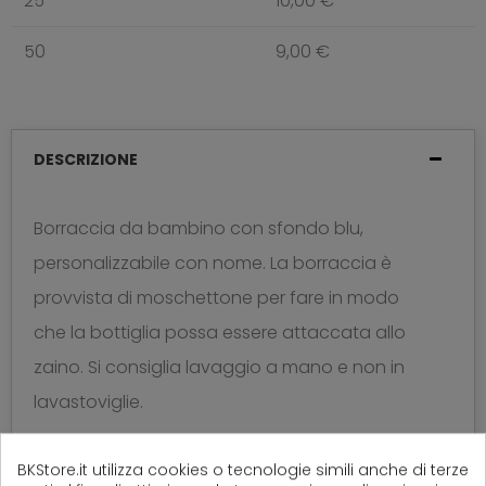
25
10,00 €
50
9,00 €
DESCRIZIONE
Borraccia da bambino con sfondo blu,
personalizzabile con nome. La borraccia è
provvista di moschettone per fare in modo
che la bottiglia possa essere attaccata allo
zaino. Si consiglia lavaggio a mano e non in
lavastoviglie.
Materiale: Alluminio
BKStore.it utilizza cookies o tecnologie simili anche di terze