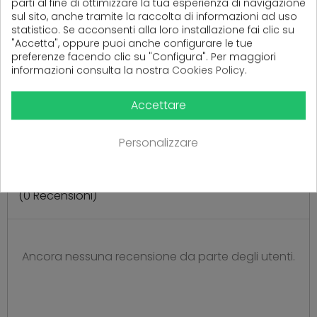
parti al fine di ottimizzare la tua esperienza di navigazione
Capienza: 500 ml
sul sito, anche tramite la raccolta di informazioni ad uso
statistico. Se acconsenti alla loro installazione fai clic su
"Accetta", oppure puoi anche configurare le tue
Altezza: 19 cm
preferenze facendo clic su "Configura". Per maggiori
informazioni consulta la nostra
Cookies Policy
.
Prodotto valutato e approvato per l’uso
alimentare dal Ministero della Salute USMAF
Accettare
NAPOLI, Unità Territoriale Salerno.
Personalizzare
(
0
Recensioni)
Ancora nessuna recensione da parte degli utenti.