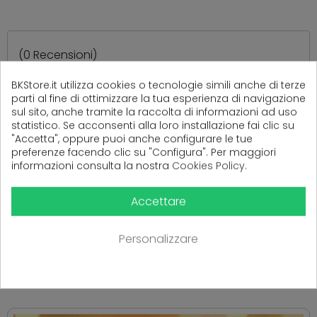
(
0
Recensioni)
BKStore.it utilizza cookies o tecnologie simili anche di terze
parti al fine di ottimizzare la tua esperienza di navigazione
sul sito, anche tramite la raccolta di informazioni ad uso
Ancora nessuna recensione da parte degli utenti.
statistico. Se acconsenti alla loro installazione fai clic su
"Accetta", oppure puoi anche configurare le tue
preferenze facendo clic su "Configura". Per maggiori
informazioni consulta la nostra
Cookies Policy
.
Accettare
Personalizzare
PRODOTTI CORRELATI
( 16 altri prodotti nella stessa categoria )