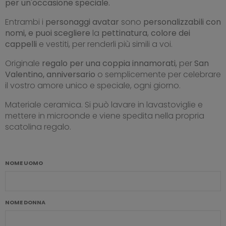
per un'occasione speciale.
Entrambi i
personaggi
avatar
sono
personalizzabili con
nomi, e puoi scegliere
la
pettinatura
,
colore dei
cappelli
e vestiti, per renderli più simili a voi.
Originale
regalo per una coppia innamorati
, per
San
Valentino, anniversario
o semplicemente per celebrare
il vostro amore unico e speciale, ogni giorno.
Materiale ceramica. Si può lavare in lavastoviglie e
mettere in microonde e viene spedita nella propria
scatolina regalo.
NOME UOMO
NOME DONNA