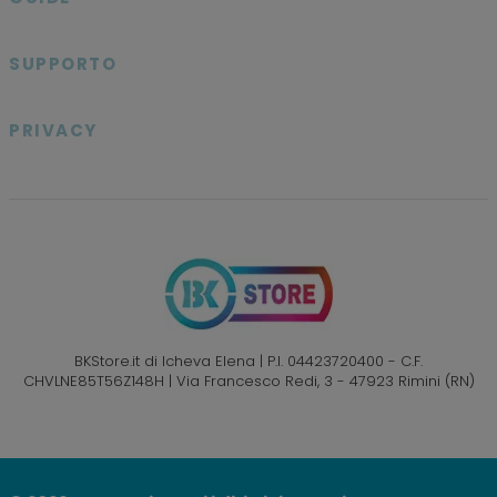

SUPPORTO

PRIVACY

BKStore.it di Icheva Elena | P.I. 04423720400 - C.F.
CHVLNE85T56Z148H | Via Francesco Redi, 3 - 47923 Rimini (RN)