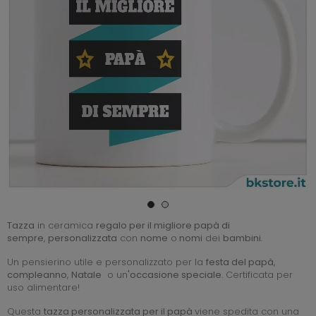
Tazza
in ceramica
regalo per il migliore papà di
sempre
,
personalizzata
con
nome
o
nomi
dei
bambini
.
Un pensierino utile e personalizzato per la
festa del papà
,
compleanno
,
Natale
o un
'occasione speciale
. Certificata per
uso alimentare!
Questa
tazza personalizzata per il papà
viene spedita con una