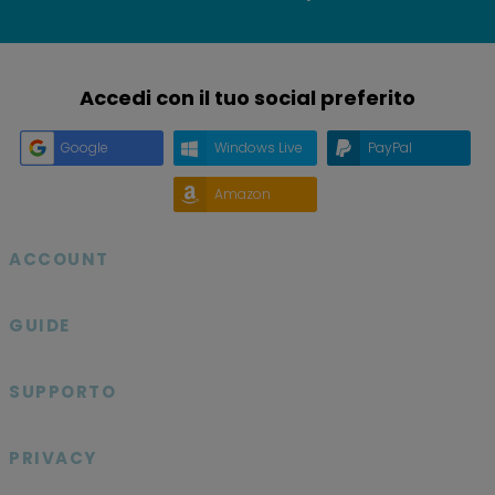
Accedi con il tuo social preferito
Google
Windows Live
PayPal
Amazon
ACCOUNT

GUIDE

SUPPORTO

PRIVACY
