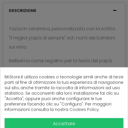
DESCRIZIONE
Tazza in ceramica, personalizzata con la scritta
"il miglior papà di sempre" ed i nomi dei bambini
sul retro.
Bellissima come regalino per la festa del papà,
compleanno o un'occasione
BKStore.it utilizza cookies o tecnologie simili anche di terze
speciale. Certificata per uso alimentare!
parti al fine di ottimizzare la tua esperienza di navigazione
sul sito, anche tramite la raccolta di informazioni ad uso
statistico. Se acconsenti alla loro installazione fai clic su
"Accetta", oppure puoi anche configurare le tue
preferenze facendo clic su "Configura". Per maggiori
(
0
Recensioni)
informazioni consulta la nostra
Cookies Policy
.
Accettare