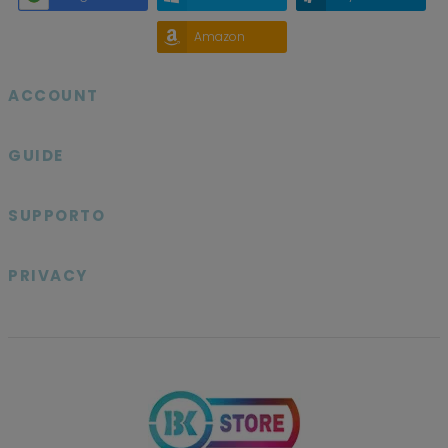
Amazon
ACCOUNT

GUIDE

SUPPORTO

PRIVACY
