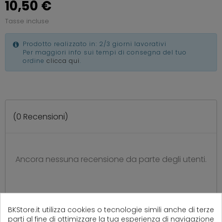
10,50 €
Tasse incluse
Prodotto realizzato in: 2/3 giorni lavorativi
Per maggiori info sui tempi di consegna del tuo
ordine
clicca qui
.
(
0
Recensioni)
Ancora nessuna recensione da parte degli utenti.
BKStore.it utilizza cookies o tecnologie simili anche di terze
parti al fine di ottimizzare la tua esperienza di navigazione