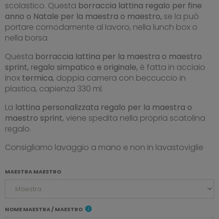
scolastico. Questa
borraccia lattina regalo per fine
anno o Natale per la maestra o maestro,
se la può
portare comodamente al lavoro, nella lunch box o
nella borsa.
Questa
borraccia lattina per la maestra o maestro
sprint,
r
egalo simpatico e originale,
è fatta in acciaio
inox
termica
, doppia camera con beccuccio in
plastica, capienza 330 ml.
La
lattina personalizzata regalo per la maestra o
maestro sprint
, viene spedita nella propria scatolina
regalo.
Consigliamo lavaggio a mano e non in lavastoviglie
MAESTRA MAESTRO
info
NOME MAESTRA / MAESTRO