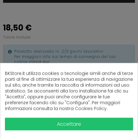
18,50 €
Tasse incluse
Prodotto realizzato in: 2/3 giorni lavorativi
Per maggiori info sui tempi di consegna del tuo
ordine
clicca qui
.
BKStore.it utilizza cookies o tecnologie simili anche di terze
parti al fine di ottimizzare la tua esperienza di navigazione
sul sito, anche tramite la raccolta di informazioni ad uso
statistico. Se acconsenti alla loro installazione fai clic su
(
0
Recensioni)
"Accetta", oppure puoi anche configurare le tue
preferenze facendo clic su "Configura". Per maggiori
informazioni consulta la nostra
Cookies Policy
.
Ancora nessuna recensione da parte degli utenti.
Accettare