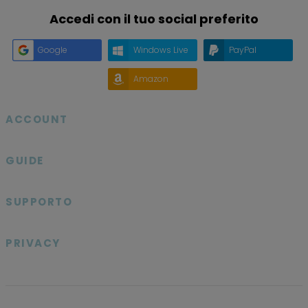
Accedi con il tuo social preferito
Google
Windows Live
PayPal
Amazon
ACCOUNT

GUIDE

SUPPORTO

PRIVACY
