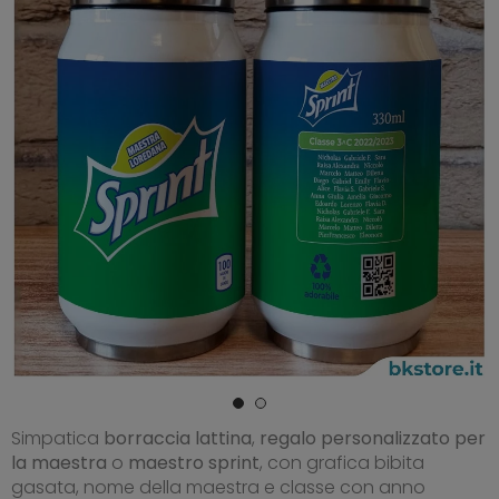
Simpatica
borraccia lattina
,
regalo personalizzato per
la maestra
o
maestro sprint
, con grafica bibita
gasata, nome della maestra e classe con anno