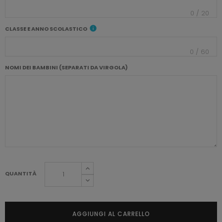
0
/
20
info
CLASSE E ANNO SCOLASTICO
0
/
60
NOMI DEI BAMBINI (SEPARATI DA VIRGOLA)
QUANTITÀ
AGGIUNGI AL CARRELLO