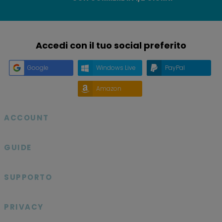
Accedi con il tuo social preferito
Google
Windows Live
PayPal
Amazon
ACCOUNT

GUIDE

SUPPORTO

PRIVACY
