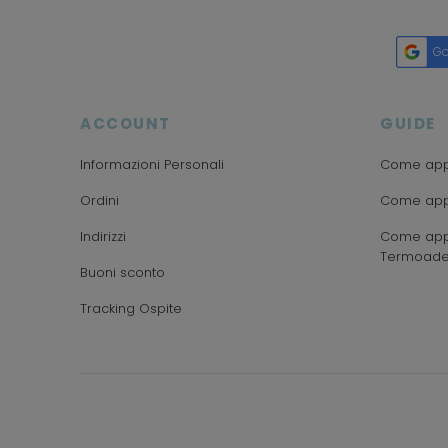
Go
ACCOUNT
GUIDE
Informazioni Personali
Come appl
Ordini
Come appl
Indirizzi
Come appl
Termoade
Buoni sconto
Tracking Ospite