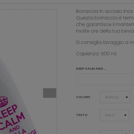
Borraccia in acciaio ino
Questa borraccia è term
che garantisce il mante
molte ore della tua bev
Si consiglia lavaggio a 
Capienza: 500 ml
KEEP CALM AND ...
COLORE
TESTO