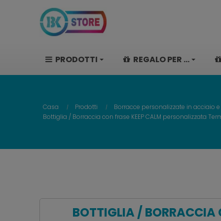
PRODOTTI
REGALO PER ...
Casa
Prodotti
Borracce personalizzate in acciaio e
Bottiglia / Borraccia con frase KEEP CALM personalizzata Term
BOTTIGLIA / BORRACCIA 