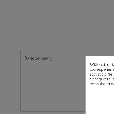
(
0
Recensioni)
BKStore.it uti
tua esperienz
statistico. Se
configurare l
consulta la 