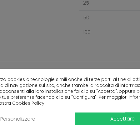
25
50
100
lizza cookies o tecnologie simili anche di terze parti al fine di ott
a di navigazione sul sito, anche tramite la raccolta di informa
 acconsenti alla loro installazione fai clic su "Accetta", oppure
e tue preferenze facendo clic su "Configura". Per maggiori info
Ancora nessuna recensione da parte degli utenti.
nostra
Cookies Policy
.
Accettare
Personalizzare