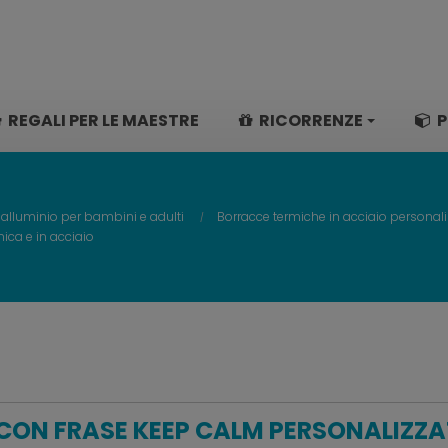
REGALI PER LE MAESTRE
RICORRENZE
P
 alluminio per bambini e adulti
Borracce termiche in acciaio personali
ica e in acciaio
CON FRASE KEEP CALM PERSONALIZZA