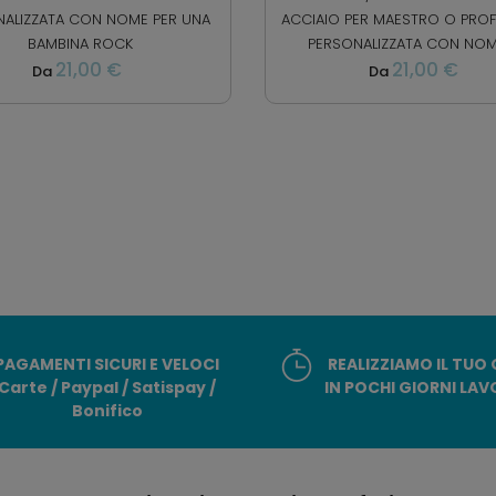
NALIZZATA CON NOME PER UNA
ACCIAIO PER MAESTRO O PRO
BAMBINA ROCK
PERSONALIZZATA CON NOME 
21,00 €
21,00 €
Da
Da
PAGAMENTI SICURI E VELOCI
REALIZZIAMO IL TUO
Carte / Paypal / Satispay /
IN POCHI GIORNI LAV
Bonifico