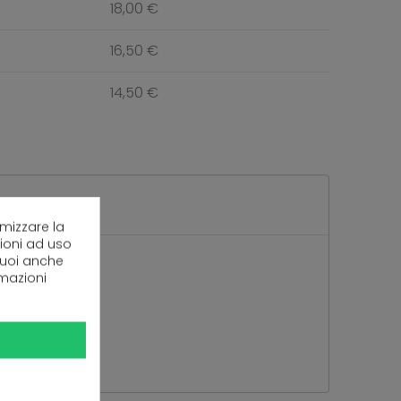
18,00 €
16,50 €
14,50 €
imizzare la
zioni ad uso
 puoi anche
rmazioni