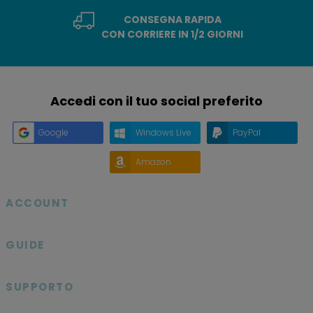
CONSEGNA RAPIDA
CON CORRIERE IN 1/2 GIORNI
Accedi con il tuo social preferito
Google
Windows Live
PayPal
Amazon
ACCOUNT

GUIDE

SUPPORTO
