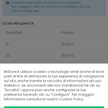
Prodotto realizzato in: 2/3 giorni lavorativi
Per maggiori info sui tempi di consegna del tuo
ordine
clicca qui
.
SCONTI PER QUANTITÀ
Quantità
Prezzo
10
19,00 €
25
18,00 €
50
16,50 €
BKStore.it utilizza cookies o tecnologie simili anche di terze
parti al fine di ottimizzare la tua esperienza di navigazione
100
14,50 €
sul sito, anche tramite la raccolta di informazioni ad uso
statistico. Se acconsenti alla loro installazione fai clic su
"Accetta", oppure puoi anche configurare le tue
preferenze facendo clic su "Configura". Per maggiori
informazioni consulta la nostra
Cookies Policy
.
(
0
Recensioni)