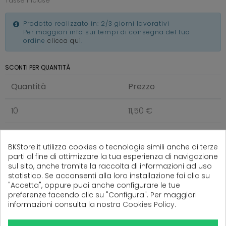
Tasse incluse
Prodotto realizzato in: 2/3 giorni lavorativi
Per maggiori info sui tempi di consegna del tuo
ordine
clicca qui
.
SCONTI PER QUANTITÀ
Quantità
Prezzo
10
11,50 €
25
10,00 €
BKStore.it utilizza cookies o tecnologie simili anche di terze
parti al fine di ottimizzare la tua esperienza di navigazione
50
9,00 €
sul sito, anche tramite la raccolta di informazioni ad uso
statistico. Se acconsenti alla loro installazione fai clic su
"Accetta", oppure puoi anche configurare le tue
preferenze facendo clic su "Configura". Per maggiori
informazioni consulta la nostra
Cookies Policy
.
(
0
Recensioni)