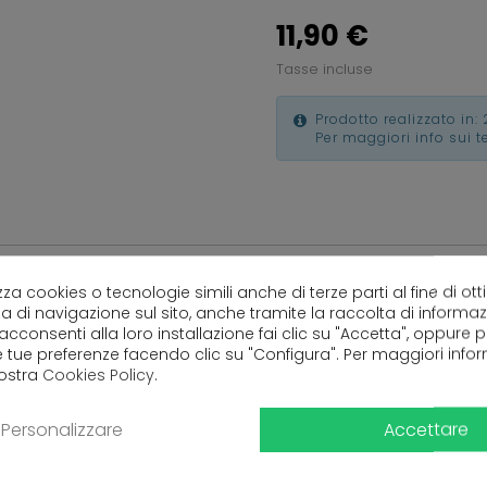
11,90 €
Tasse incluse
Prodotto realizzato in: 
Per maggiori info sui 
lizza cookies o tecnologie simili anche di terze parti al fine di ott
a di navigazione sul sito, anche tramite la raccolta di informa
 acconsenti alla loro installazione fai clic su "Accetta", oppure
e tue preferenze facendo clic su "Configura". Per maggiori info
Ancora nessuna recensione da parte degli utenti.
nostra
Cookies Policy
.
Accettare
Personalizzare