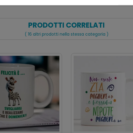
PRODOTTI CORRELATI
( 16 altri prodotti nella stessa categoria )