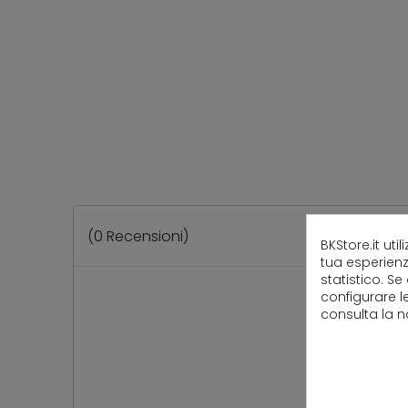
(
0
Recensioni)
BKStore.it uti
tua esperienz
statistico. Se
configurare l
consulta la 