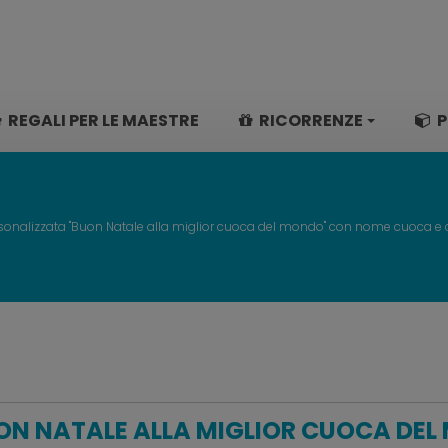
REGALI PER LE MAESTRE
RICORRENZE
P
sonalizzata "Buon Natale alla miglior cuoca del mondo" con nome cuoca e 
ON NATALE ALLA MIGLIOR CUOCA DE