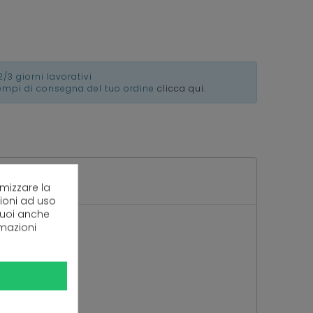
2/3 giorni lavorativi
tempi di consegna del tuo ordine
clicca qui
.
imizzare la
zioni ad uso
 puoi anche
rmazioni