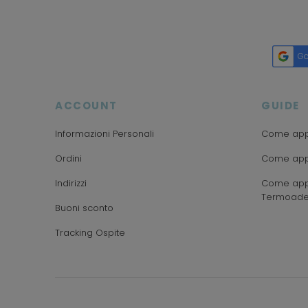
Go
ACCOUNT
GUIDE
Informazioni Personali
Come appl
Ordini
Come appl
Indirizzi
Come appl
Termoade
Buoni sconto
Tracking Ospite