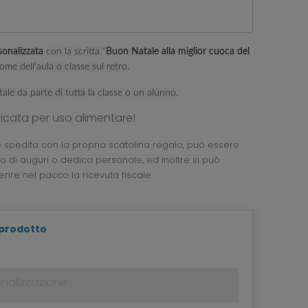
sonalizzata
con la scritta "
Buon Natale alla miglior cuoca del
me dell'aula o classe sul retro.
ale da parte di tutta la classe o un alunno.
ficata per uso alimentare!
e spedita con la propria scatolina regalo, può essere
 di auguri o dedica personale, ed inoltre si può
erire nel pacco la ricevuta fiscale.
 prodotto