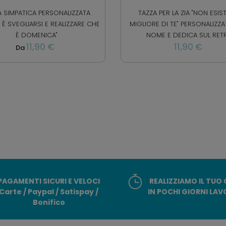
A SIMPATICA PERSONALIZZATA
TAZZA PER LA ZIA "NON ESIST
À È SVEGLIARSI E REALIZZARE CHE
MIGLIORE DI TE" PERSONALIZZ
È DOMENICA"
NOME E DEDICA SUL RET
11,90 €
11,90 €
Da
PAGAMENTI SICURI E VELOCI
REALIZZIAMO IL TUO
Carte / Paypal / Satispay /
IN POCHI GIORNI LAV
Bonifico