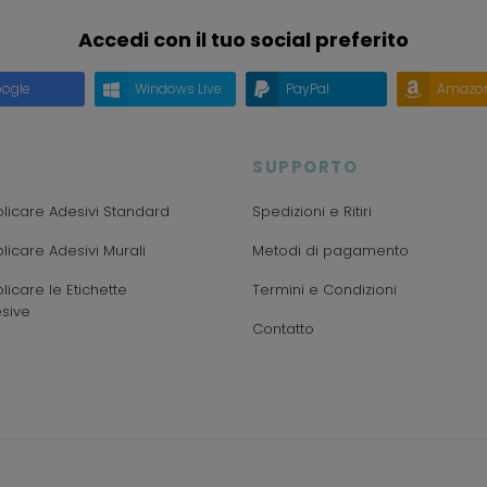
Accedi con il tuo social preferito
ogle
Windows Live
PayPal
Amazo
SUPPORTO
icare Adesivi Standard
Spedizioni e Ritiri
icare Adesivi Murali
Metodi di pagamento
icare le Etichette
Termini e Condizioni
sive
Contatto