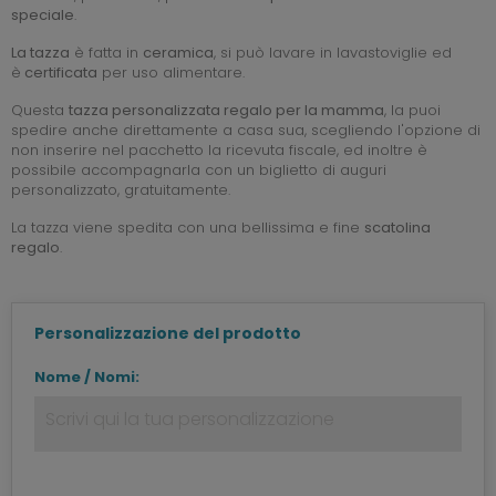
speciale
.
La tazza
è fatta in
ceramica
, si può lavare in lavastoviglie ed
è
certificata
per uso alimentare.
Questa
tazza personalizzata regalo per la mamma
, la puoi
spedire anche direttamente a casa sua, scegliendo l'opzione di
non inserire nel pacchetto la ricevuta fiscale, ed inoltre è
possibile accompagnarla con un biglietto di auguri
personalizzato, gratuitamente.
La tazza viene spedita con una bellissima e fine
scatolina
regalo
.
Personalizzazione del prodotto
Nome / Nomi: