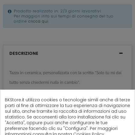
Prodotto realizzato in: 2/3 giorni lavorativi
Per maggiori info sui tempi di consegna del tuo
ordine
clicca qui
.
DESCRIZIONE
Tazza in ceramica, personalizzata con la scritta "Solo tu mi dai
tutto senza chiedermi nulla in cambio".
Bellissima come regalino per la festa della mamma, compleanno
BKStore.it utilizza cookies o tecnologie simili anche di terze
parti al fine di ottimizzare la tua esperienza di navigazione
o un'occasione speciale.
sul sito, anche tramite la raccolta di informazioni ad uso
statistico. Se acconsenti alla loro installazione fai clic su
Certificata per uso alimentare!
"Accetta", oppure puoi anche configurare le tue
preferenze facendo clic su "Configura". Per maggiori
informazioni consulta la nostra
Cookies Policy
.