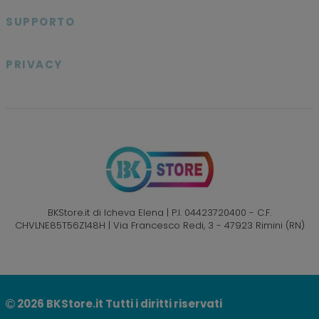
SUPPORTO

PRIVACY

BKStore.it di Icheva Elena | P.I. 04423720400 - C.F.
CHVLNE85T56Z148H | Via Francesco Redi, 3 - 47923 Rimini (RN)
2026
BKStore.it Tutti i diritti riservati