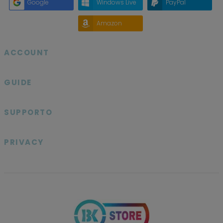
Google
Windows Live
PayPal
Amazon
ACCOUNT

GUIDE

SUPPORTO

PRIVACY
