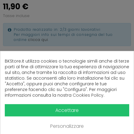
11,90 €
Tasse incluse
Prodotto realizzato in: 2/3 giorni lavorativi
Per maggiori info sui tempi di consegna del tuo
ordine
clicca qui
.
BKStore.it utilizza cookies o tecnologie simili anche di terze
parti al fine di ottimizzare la tua esperienza di navigazione
sul sito, anche tramite la raccolta di informazioni ad uso
(
0
Recensioni)
statistico. Se acconsenti alla loro installazione fai clic su
"Accetta", oppure puoi anche configurare le tue
preferenze facendo clic su "Configura". Per maggiori
informazioni consulta la nostra
Cookies Policy
.
Ancora nessuna recensione da parte degli utenti.
Accettare
Personalizzare