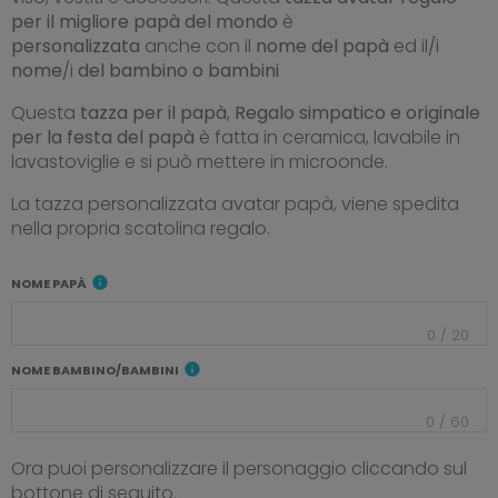
per il migliore papà del mondo
è
personalizzata
anche con il
nome del papà
ed il/i
nome
/i
del bambino o bambini
Questa
tazza per il papà
,
Regalo simpatico e originale
per la festa del papà
è fatta in ceramica, lavabile in
lavastoviglie e si può mettere in microonde.
La tazza personalizzata avatar papà, viene spedita
nella propria scatolina regalo.
info
NOME PAPÀ
0
/
20
info
NOME BAMBINO/BAMBINI
0
/
60
Ora puoi personalizzare il personaggio cliccando sul
bottone di seguito.