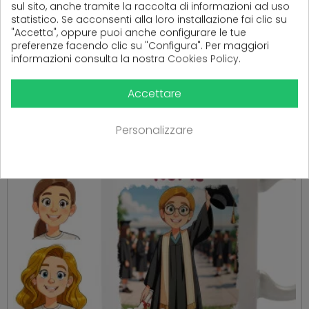
sul sito, anche tramite la raccolta di informazioni ad uso
statistico. Se acconsenti alla loro installazione fai clic su
PRODOTTI CORRELATI
"Accetta", oppure puoi anche configurare le tue
preferenze facendo clic su "Configura". Per maggiori
( 16 altri prodotti nella stessa categoria )
informazioni consulta la nostra
Cookies Policy
.
Accettare
Personalizzare