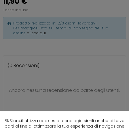
11,90 €
Tasse incluse
Prodotto realizzato in: 2/3 giorni lavorativi
Per maggiori info sui tempi di consegna del tuo
ordine
clicca qui
.
(
0
Recensioni)
Ancora nessuna recensione da parte degli utenti.
BKStore.it utilizza cookies o tecnologie simili anche di terze
parti al fine di ottimizzare la tua esperienza di navigazione