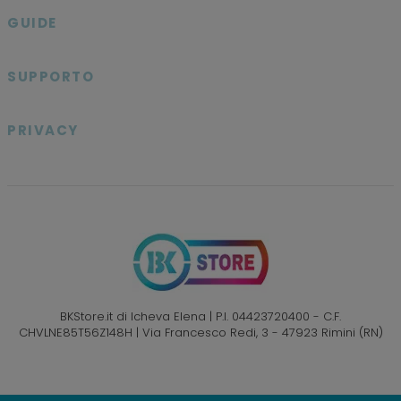
GUIDE

SUPPORTO

PRIVACY

BKStore.it di Icheva Elena | P.I. 04423720400 - C.F.
CHVLNE85T56Z148H | Via Francesco Redi, 3 - 47923 Rimini (RN)