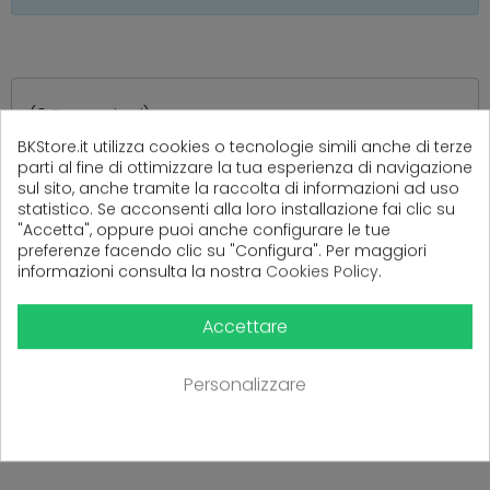
(
0
Recensioni)
BKStore.it utilizza cookies o tecnologie simili anche di terze
parti al fine di ottimizzare la tua esperienza di navigazione
sul sito, anche tramite la raccolta di informazioni ad uso
Ancora nessuna recensione da parte degli utenti.
statistico. Se acconsenti alla loro installazione fai clic su
"Accetta", oppure puoi anche configurare le tue
preferenze facendo clic su "Configura". Per maggiori
informazioni consulta la nostra
Cookies Policy
.
Accettare
Personalizzare
PRODOTTI CORRELATI
( 16 altri prodotti nella stessa categoria )