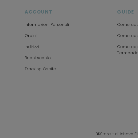
ACCOUNT
GUIDE
Informazioni Personali
Come appl
Ordini
Come appl
Indirizzi
Come appl
Termoade
Buoni sconto
Tracking Ospite
BKStore.it di Icheva 