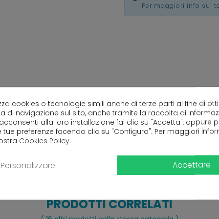
Per maggiori info sui 
lizza cookies o tecnologie simili anche di terze parti al fine di ott
Ancora nessuna recensione da parte degli utenti.
a di navigazione sul sito, anche tramite la raccolta di informa
 acconsenti alla loro installazione fai clic su "Accetta", oppure
e tue preferenze facendo clic su "Configura". Per maggiori info
nostra
Cookies Policy
.
Accettare
Personalizzare
PRODOTTI CORRELATI
( 16 altri prodotti nella stessa categoria )