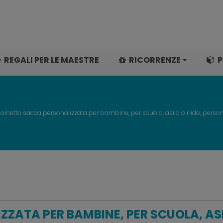
REGALI PER LE MAESTRE
RICORRENZE
P
Zainetto sacca personalizzata per bambine, per scuola, asilo o nido, per
ZATA PER BAMBINE, PER SCUOLA, AS