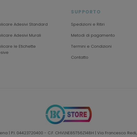
SUPPORTO
icare Adesivi Standard
Spedizioni e Ritiri
icare Adesivi Murali
Metodi di pagamento
icare le Etichette
Termini e Condizioni
sive
Contatto
Elena | P.I. 04423720400 - C.F. CHVLNE85T56Z148H | Via Francesco Redi,