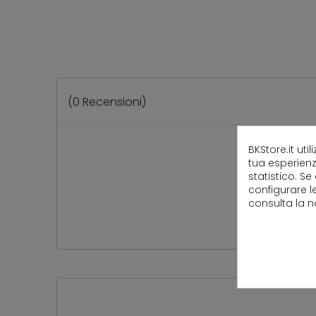
(
0
Recensioni)
BKStore.it uti
tua esperienz
statistico. Se
configurare l
consulta la 