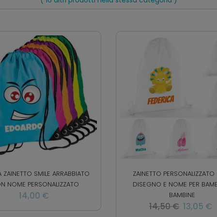
 ZAINETTO SMILE ARRABBIATO
ZAINETTO PERSONALIZZATO
N NOME PERSONALIZZATO
DISEGNO E NOME PER BAMB
14,00 €
BAMBINE
Prezzo
14,50 €
13,05 €
regolare