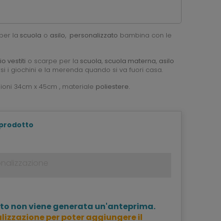
per la
scuola
o
asilo
,
personalizzato
bambina con le
o vestiti
o scarpe per la
scuola
,
scuola materna
,
asilo
 i giochini e la merenda quando si va fuori casa.
sioni 34cm x 45cm , materiale
poliestere.
 prodotto
to non viene generata un'anteprima.
lizzazione per poter aggiungere il