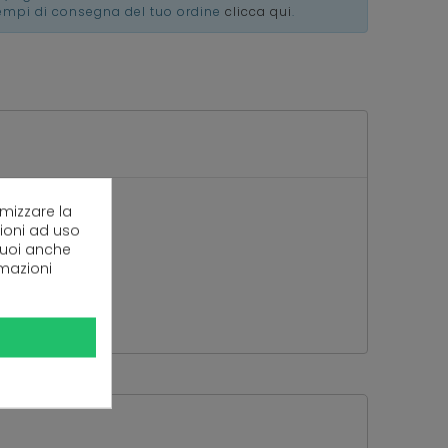
tempi di consegna del tuo ordine
clicca qui
.
imizzare la
zioni ad uso
 puoi anche
rmazioni