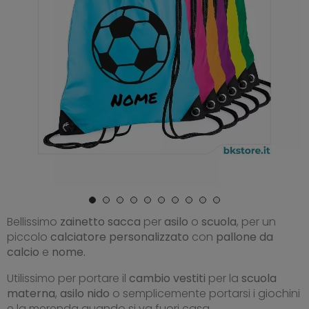
Bellissimo
zainetto sacca
per
asilo
o
scuola
, per un
piccolo
calciatore personalizzato
con
pallone da
calcio
e
nome.
Utilissimo per portare il
cambio vestiti
per la
scuola
materna
,
asilo nido
o semplicemente portarsi i giochini
e la merenda quando si va fuori casa