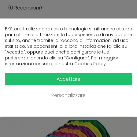
(
0
Recensioni)
BKStore.it utilizza cookies o tecnologie simili anche di terze
Ancora nessuna recensione da parte degli utenti.
parti al fine di ottimizzare la tua esperienza di navigazione
sul sito, anche tramite la raccolta di informazioni ad uso
statistico. Se acconsenti alla loro installazione fai clic su
"Accetta", oppure puoi anche configurare le tue
preferenze facendo clic su "Configura". Per maggiori
informazioni consulta la nostra
Cookies Policy
.
Accettare
PRODOTTI CORRELATI
Personalizzare
( 16 altri prodotti nella stessa categoria )