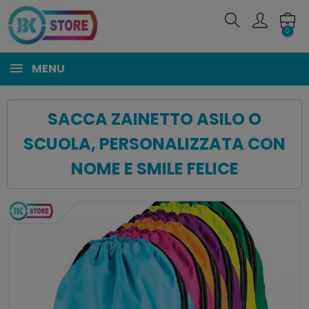
0
MENU
SACCA ZAINETTO ASILO O
SCUOLA, PERSONALIZZATA CON
NOME E SMILE FELICE