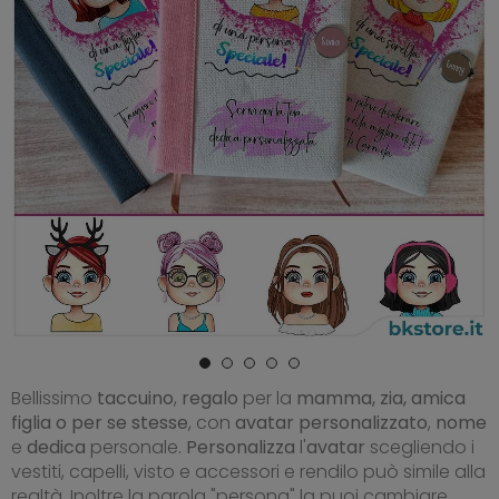
Bellissimo
taccuino
,
regalo
per la
mamma, zia, amica
figlia o per se stesse
, con
avatar
personalizzato
,
nome
e
dedica
personale.
Personalizza
l'
avatar
scegliendo i
vestiti, capelli, visto e accessori e rendilo può simile alla
realtà. Inoltre la parola "persona" la puoi cambiare