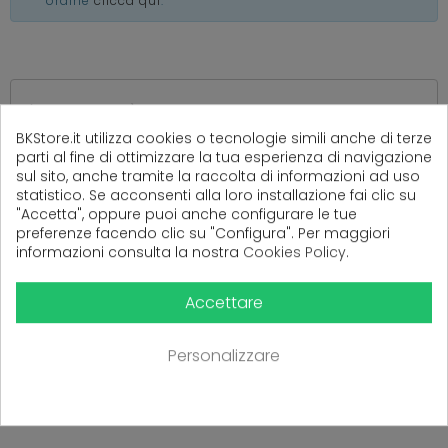
ordine
clicca qui
.
(
0
Recensioni)
BKStore.it utilizza cookies o tecnologie simili anche di terze
parti al fine di ottimizzare la tua esperienza di navigazione
sul sito, anche tramite la raccolta di informazioni ad uso
statistico. Se acconsenti alla loro installazione fai clic su
Ancora nessuna recensione da parte degli utenti.
"Accetta", oppure puoi anche configurare le tue
preferenze facendo clic su "Configura". Per maggiori
informazioni consulta la nostra
Cookies Policy
.
Accettare
Personalizzare
PRODOTTI CORRELATI
( 16 altri prodotti nella stessa categoria )