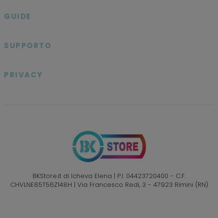
GUIDE

SUPPORTO

PRIVACY

BKStore.it di Icheva Elena | P.I. 04423720400 - C.F.
CHVLNE85T56Z148H | Via Francesco Redi, 3 - 47923 Rimini (RN)