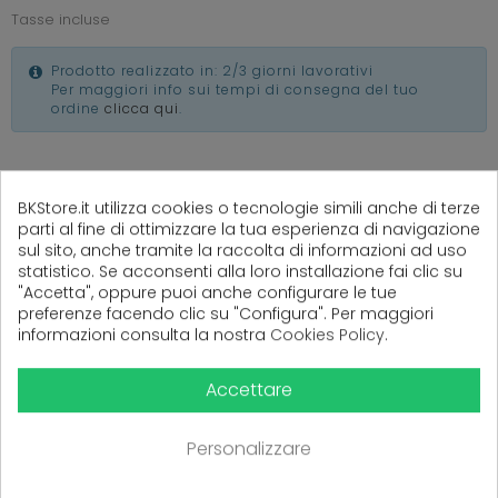
Tasse incluse
Prodotto realizzato in: 2/3 giorni lavorativi
Per maggiori info sui tempi di consegna del tuo
ordine
clicca qui
.
BKStore.it utilizza cookies o tecnologie simili anche di terze
parti al fine di ottimizzare la tua esperienza di navigazione
(
0
Recensioni)
sul sito, anche tramite la raccolta di informazioni ad uso
statistico. Se acconsenti alla loro installazione fai clic su
"Accetta", oppure puoi anche configurare le tue
preferenze facendo clic su "Configura". Per maggiori
Ancora nessuna recensione da parte degli utenti.
informazioni consulta la nostra
Cookies Policy
.
Accettare
Personalizzare