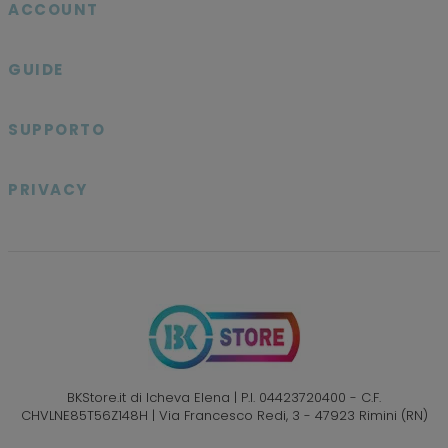
ACCOUNT

GUIDE

SUPPORTO

PRIVACY

BKStore.it di Icheva Elena | P.I. 04423720400 - C.F.
CHVLNE85T56Z148H | Via Francesco Redi, 3 - 47923 Rimini (RN)