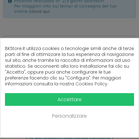
Prodotto realizzato in: 2/3 giorni lavorativi
Per maggiori info sui tempi di consegna del tuo
ordine
clicca qui
.
(
0
Recensioni)
BKStore.it utilizza cookies o tecnologie simili anche di terze
parti al fine di ottimizzare la tua esperienza di navigazione
sul sito, anche tramite la raccolta di informazioni ad uso
statistico. Se acconsenti alla loro installazione fai clic su
"Accetta", oppure puoi anche configurare le tue
Ancora nessuna recensione da parte degli utenti.
preferenze facendo clic su "Configura". Per maggiori
informazioni consulta la nostra
Cookies Policy
.
Accettare
Personalizzare
PRODOTTI CORRELATI
( 16 altri prodotti nella stessa categoria )