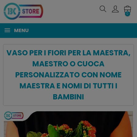
0
MENU
VASO PER I FIORI PER LA MAESTRA,
MAESTRO O CUOCA
PERSONALIZZATO CON NOME
MAESTRA E NOMI DI TUTTI I
BAMBINI