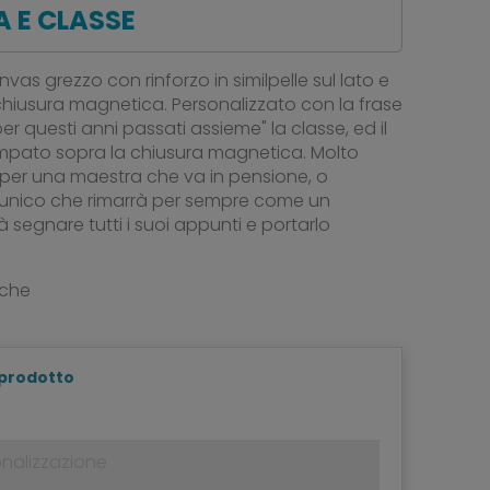
 E CLASSE
nvas grezzo con rinforzo in similpelle sul lato e
 chiusura magnetica. Personalizzato con la frase
er questi anni passati assieme" la classe, ed il
pato sopra la chiusura magnetica. Molto
 per una maestra che va in pensione, o
o unico che rimarrà per sempre come un
 segnare tutti i suoi appunti e portarlo
nche
 prodotto