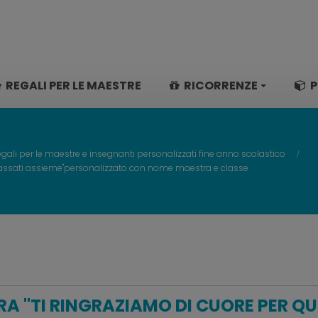
REGALI PER LE MAESTRE
RICORRENZE
P
gali per le maestre e insegnanti personalizzati fine anno scolastico
 passati assieme"personalizzato con nome maestra e classe
 "TI RINGRAZIAMO DI CUORE PER QU