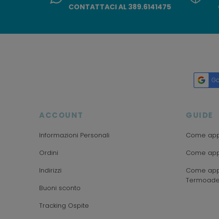
CONTATTACI AL 389.6141475
Go
ACCOUNT
GUIDE
Informazioni Personali
Come appl
Ordini
Come appl
Indirizzi
Come appl
Termoade
Buoni sconto
Tracking Ospite