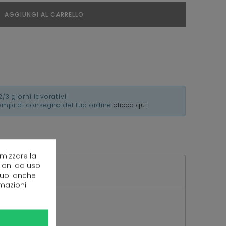
AGGIUNGI AL CARRELLO
2/3 giorni lavorativi
tempi di consegna del tuo ordine
clicca qui
.
imizzare la
zioni ad uso
 puoi anche
rmazioni