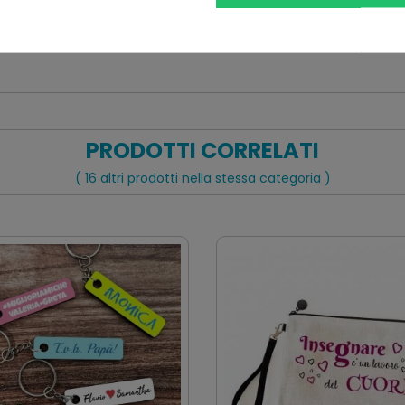
PRODOTTI CORRELATI
( 16 altri prodotti nella stessa categoria )