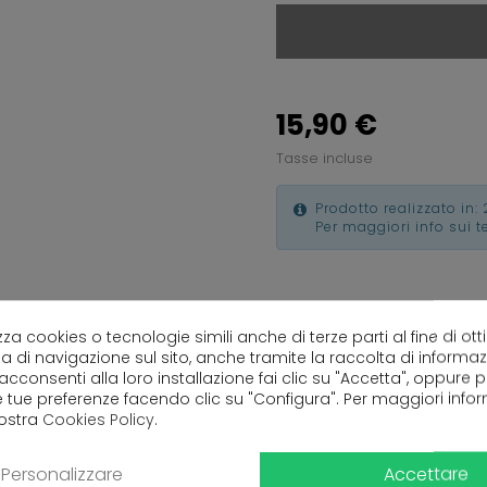
15,90 €
Tasse incluse
Prodotto realizzato in: 
Per maggiori info sui 
lizza cookies o tecnologie simili anche di terze parti al fine di ott
a di navigazione sul sito, anche tramite la raccolta di informa
 acconsenti alla loro installazione fai clic su "Accetta", oppure
e tue preferenze facendo clic su "Configura". Per maggiori info
nostra
Cookies Policy
.
Ancora nessuna recensione da parte degli utenti.
Accettare
Personalizzare