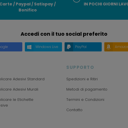
Carte / Paypal / Satispay /
IN POCHI GIORNI LAV
Bonifico
Accedi con il tuo social preferito
ogle
Windows Live
PayPal
Amazo
SUPPORTO
icare Adesivi Standard
Spedizioni e Ritiri
icare Adesivi Murali
Metodi di pagamento
icare le Etichette
Termini e Condizioni
sive
Contatto