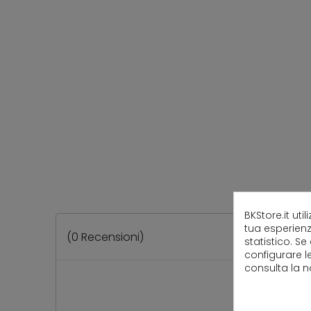
BKStore.it uti
tua esperienz
(
0
Recensioni)
statistico. Se
configurare l
consulta la 