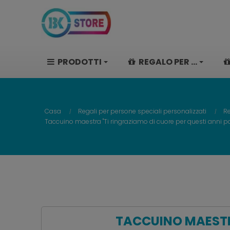
PRODOTTI
REGALO PER ...
Casa
Regali per persone speciali personalizzati
Re
Taccuino maestra "Ti ringraziamo di cuore per questi anni
TACCUINO MAESTRA