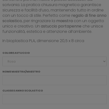
scrivania. La pratica chiusura magnetica garantisce
sicurezza e facilità d’uso, mantenendo tutto in ordine
con un tocco di stile. Perfetto come
regalo di fine anno
scolastico
, per ringraziare la
maestra
con un oggetto
unico e creativo. Un
astuccio
portapenne
che unisce
funzionalità, estetica e attenzione all’ambiente.
In bioplastica PLA, dimensione 20,5 x 8 circa
COLORE ASTUCCIO
NOME MAESTRA/MAESTRO
CLASSE E ANNO SCOLASTICO