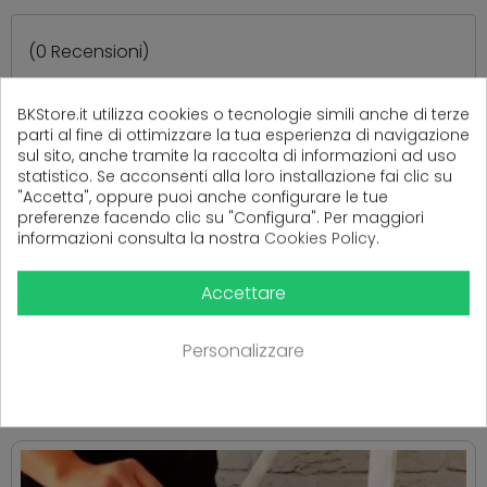
(
0
Recensioni)
BKStore.it utilizza cookies o tecnologie simili anche di terze
parti al fine di ottimizzare la tua esperienza di navigazione
Ancora nessuna recensione da parte degli utenti.
sul sito, anche tramite la raccolta di informazioni ad uso
statistico. Se acconsenti alla loro installazione fai clic su
"Accetta", oppure puoi anche configurare le tue
preferenze facendo clic su "Configura". Per maggiori
informazioni consulta la nostra
Cookies Policy
.
Accettare
PRODOTTI CORRELATI
Personalizzare
( 16 altri prodotti nella stessa categoria )