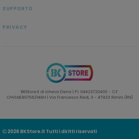
SUPPORTO

PRIVACY

BKStore.it di Icheva Elena | P.I. 04423720400 - C.F.
CHVLNE85T56Z148H | Via Francesco Redi, 3 - 47923 Rimini (RN)
2026
BKStore.it Tutti i diritti riservati