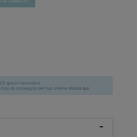
I AL CARRELLO
2/3 giorni lavorativi
tempi di consegna del tuo ordine
clicca qui
.