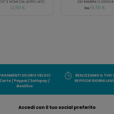
O" E NOMI DAL ALTRO LATO.
DEI BAMBINI O DEDICA
12,90 €
18,50 €
Da
PAGAMENTI SICURI E VELOCI
REALIZZIAMO IL TUO
Carte / Paypal / Satispay /
IN POCHI GIORNI LAV
Bonifico
Accedi con il tuo social preferito