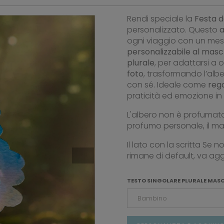
Rendi speciale la
Festa d
personalizzato. Questo
a
ogni viaggio con un messa
personalizzabile al masc
plurale
, per adattarsi a 
foto
, trasformando l’alb
con sé. Ideale come
reg
praticità ed emozione in
L'albero non è profumato
profumo personale, il ma
Il lato con la scritta Se
rimane di default, va agg