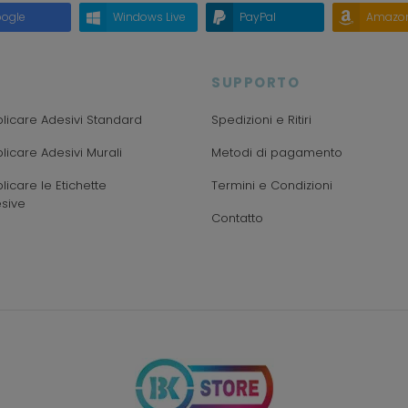
ogle
Windows Live
PayPal
Amazo
SUPPORTO
icare Adesivi Standard
Spedizioni e Ritiri
icare Adesivi Murali
Metodi di pagamento
icare le Etichette
Termini e Condizioni
sive
Contatto