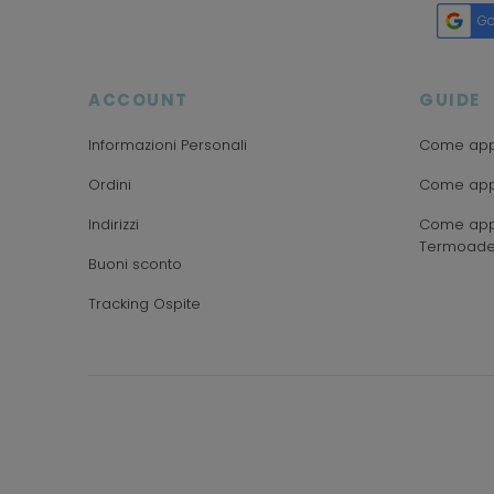
Go
ACCOUNT
GUIDE
Informazioni Personali
Come appl
Ordini
Come appl
Indirizzi
Come appl
Termoade
Buoni sconto
Tracking Ospite