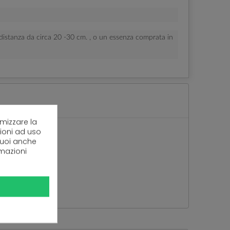
istanza da circa 20 -30 cm. , o un essenza comprata in
imizzare la
zioni ad uso
 puoi anche
rmazioni