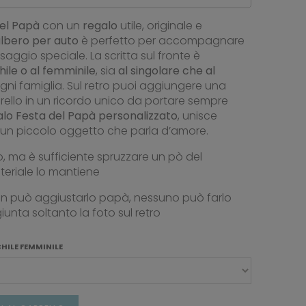
el Papà
con un
regalo
utile, originale e
lbero per auto
è perfetto per accompagnare
ggio speciale. La scritta sul fronte è
hile o al femminile
, sia
al singolare che al
ogni famiglia. Sul retro puoi aggiungere una
erello in un ricordo unico da portare sempre
alo Festa del Papà personalizzato
, unisce
 un piccolo oggetto che parla d’amore.
, ma è sufficiente spruzzare un pò del
teriale lo mantiene
 non può aggiustarlo papà, nessuno può farlo
iunta soltanto la foto sul retro
TESTO SINGOLARE PLURALE MASCHILE FEMMINILE