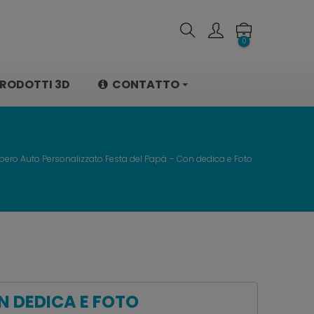
0
RODOTTI 3D
CONTATTO
bero Auto Personalizzato Festa del Papà – Con dedica e Foto
N DEDICA E FOTO