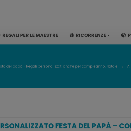
REGALI PER LE MAESTRE
RICORRENZE
P
sta del papà - Regali personalizzati anche per compleanno, Natale
Al
RSONALIZZATO FESTA DEL PAPÀ – CO