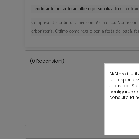
Deodorante per auto ad albero personalizzato
da entramb
Compreso di cordino. Dimensioni 9 cm circa. Non è compr
erboristeria. Ottimo come regalo per la festa del papà, fe
(
0
Recensioni)
BKStore.it uti
tua esperienz
statistico. Se
configurare l
consulta la 