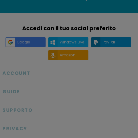
Accedi con il tuo social preferito
Google
Windows Live
PayPal
Amazon
ACCOUNT

GUIDE

SUPPORTO

PRIVACY
