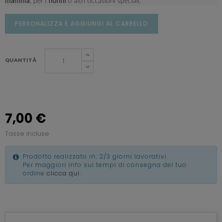
mamma
, per i
nonni
o altri occasioni speciali.
PERSONALIZZA E AGGIUNGI AL CARRELLO
QUANTITÀ
7,00 €
Tasse incluse
Prodotto realizzato in: 2/3 giorni lavorativi
Per maggiori info sui tempi di consegna del tuo
ordine
clicca qui
.