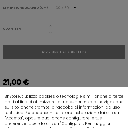
DIMENSIONE QUADRO (CM)
QUANTITÀ
AGGIUNGI AL CARRELLO
21,00 €
Tasse incluse
BKStore.it utilizza cookies o tecnologie simili anche di terze
parti al fine di ottimizzare la tua esperienza di navigazione
Prodotto realizzato in: 2/3 giorni lavorativi
sul sito, anche tramite la raccolta di informazioni ad uso
Per maggiori info sui tempi di consegna del tuo
statistico. Se acconsenti alla loro installazione fai clic su
ordine
clicca qui
.
"Accetta", oppure puoi anche configurare le tue
preferenze facendo clic su "Configura". Per maggiori