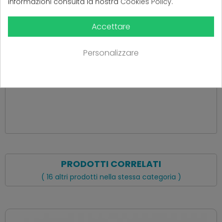
informazioni consulta la nostra
Cookies Policy
.
Accettare
(
0
Recensioni)
Personalizzare
Ancora nessuna recensione da parte degli utenti.
PRODOTTI CORRELATI
( 16 altri prodotti nella stessa categoria )