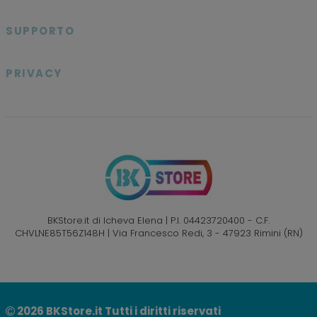

SUPPORTO

PRIVACY

BKStore.it di Icheva Elena | P.I. 04423720400 - C.F.
CHVLNE85T56Z148H | Via Francesco Redi, 3 - 47923 Rimini (RN)
2026
BKStore.it Tutti i diritti riservati